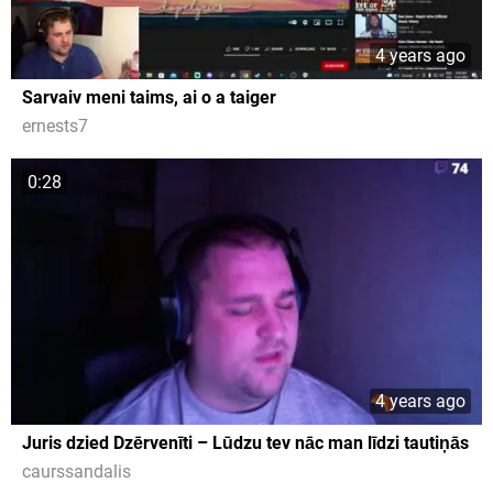
4 years ago
Sarvaiv meni taims, ai o a taiger
ernests7
0:28
4 years ago
Juris dzied Dzērvenīti – Lūdzu tev nāc man līdzi tautiņās
caurssandalis