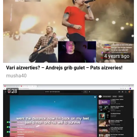
4 years ago
Vari aizverties? – Andrejs grib gulet – Pats aizveries!
musha40
0:28