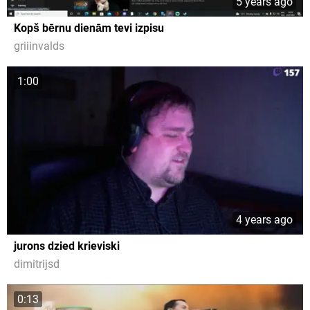
5 years ago
Kopš bērnu dienām tevi izpisu
griiinvalds
1:00
4 years ago
jurons dzied krieviski
dimitrijsd
0:13