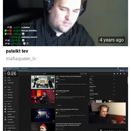
4 years ago
pateikt tev
mafiaqueen_lv
0:26