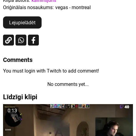
Klipa autors:
kalninsjuris
Oriģinālais nosaukums:
vegas - montreal
Lejupielādēt
Comments
You must login with Twitch to add comment!
No comments yet...
Līdzīgi klipi
0:13