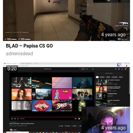
4 years ago
BĻAD – Papisa CS GO
adrienisdead
0:20
4 years ago