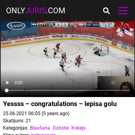
ONLY
JURIS
.COM
Yessss – congratulations – Iepisa golu
25.06.2021 06:05 (5 years ago)
Skatījumi:
21
Kategorijas:
Bļaušana
Dzēstie
Kokejs