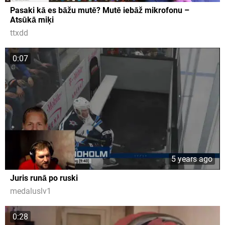
Pasaki kā es bāžu mutē? Mutē iebāž mikrofonu –
Atsūkā miķi
ttxdd
0:07
5 years ago
Juris runā po ruski
medaluslv1
0:28