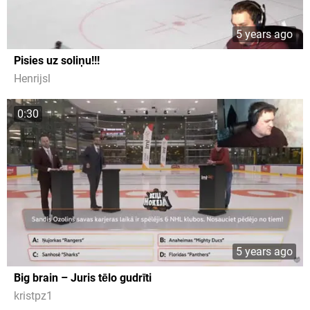
5 years ago
Pisies uz soliņu!!!
Henrijsl
0:30
5 years ago
Big brain – Juris tēlo gudrīti
kristpz1