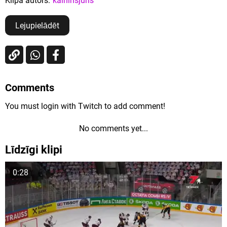
Klipa autors:
kalninsjuris
Lejupielādēt
Comments
You must login with Twitch to add comment!
No comments yet...
Līdzīgi klipi
0:28