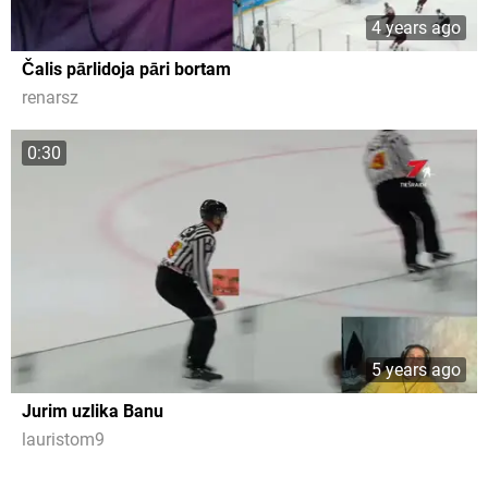
4 years ago
Čalis pārlidoja pāri bortam
renarsz
0:30
5 years ago
Jurim uzlika Banu
lauristom9