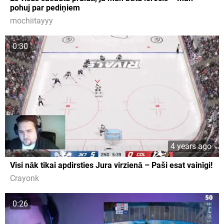
pohuj par pediņiem
mochiitayyy
0:30
4 years ago
Visi nāk tikai apdirsties Jura virzienā – Paši esat vainīgi!
Crayonk
0:26