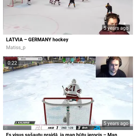
5 years ago
LATVIA – GERMANY hockey
Matiss_p
0:22
5 years ago
Es visus sašautu praidā, ja man būtu ierocis – Man