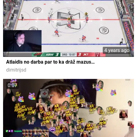
4 years ago
Atlaidīs no darba par to ka drāž mazus…
dimitrijsd
0:07