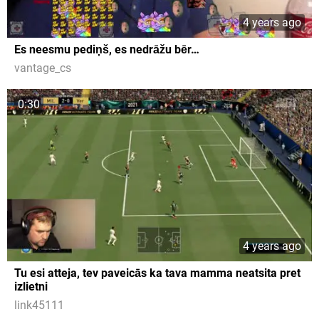
4 years ago
Es neesmu pediņš, es nedrāžu bēr…
vantage_cs
0:30
4 years ago
Tu esi atteja, tev paveicās ka tava mamma neatsita pret
izlietni
link45111