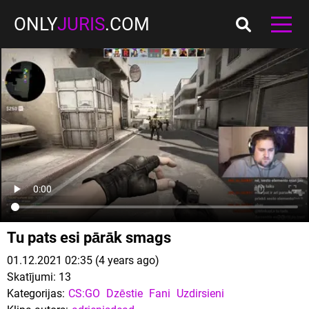
ONLY
JURIS
.COM
Tu pats esi pārāk smags
01.12.2021 02:35 (4 years ago)
Skatījumi:
13
Kategorijas:
CS:GO
Dzēstie
Fani
Uzdirsieni