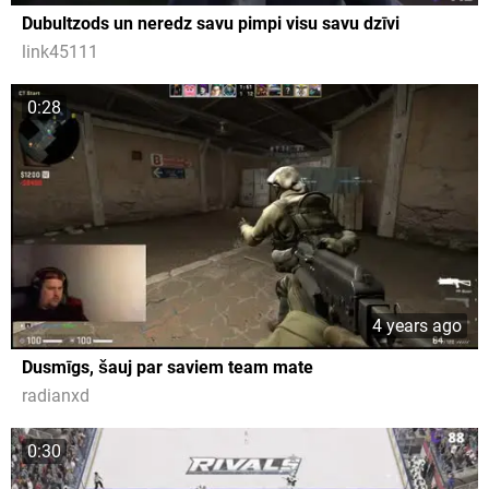
Dubultzods un neredz savu pimpi visu savu dzīvi
link45111
0:28
4 years ago
Dusmīgs, šauj par saviem team mate
radianxd
0:30