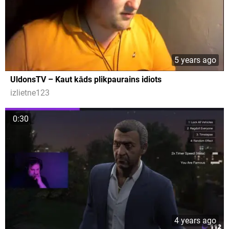
5 years ago
UldonsTV – Kaut kāds plikpaurains idiots
izlietne123
0:30
4 years ago