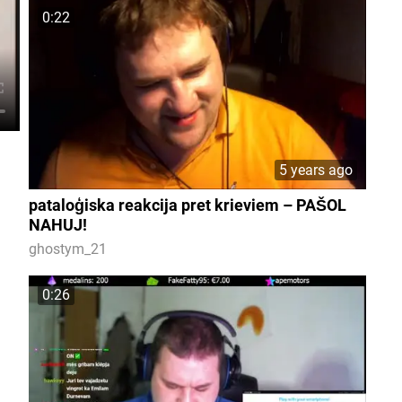
0:22
5 years ago
pataloģiska reakcija pret krieviem – PAŠOL
NAHUJ!
ghostym_21
0:26