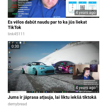
4 years ago
Es vēlos dabūt naudu par to ka jūs liekat
TikTok
link45111
0:30
4 years ago
Jums ir jāprasa atļauja, lai liktu iekšā tiktokā
demybread