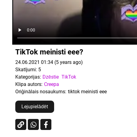
TikTok meinisti eee?
24.06.2021 01:34 (5 years ago)
Skatījumi:
5
Kategorijas:
Dzēstie
TikTok
Klipa autors:
Creepa
Oriģinālais nosaukums:
tiktok meinisti eee
Lejupielādēt