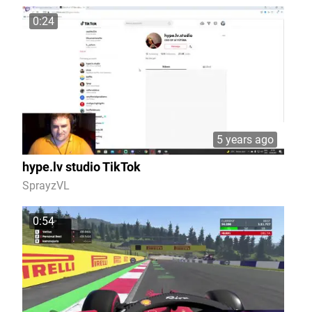
0:24
5 years ago
hype.lv studio TikTok
SprayzVL
0:54