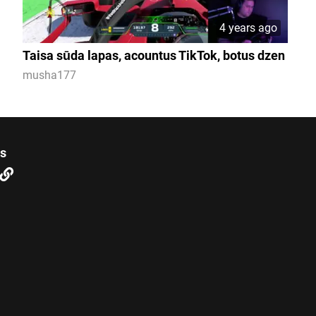
4 years ago
Taisa sūda lapas, acountus TikTok, botus dzen
musha177
us