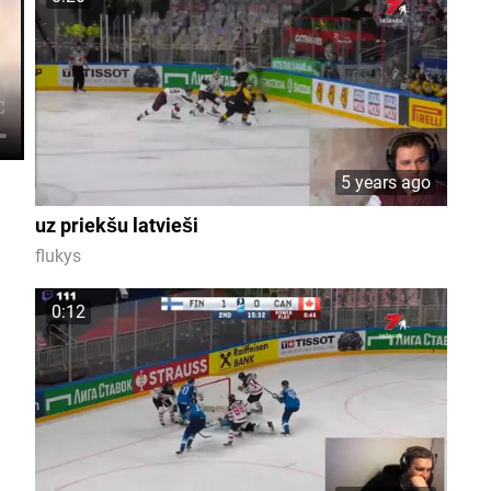
5 years ago
uz priekšu latvieši
flukys
0:12