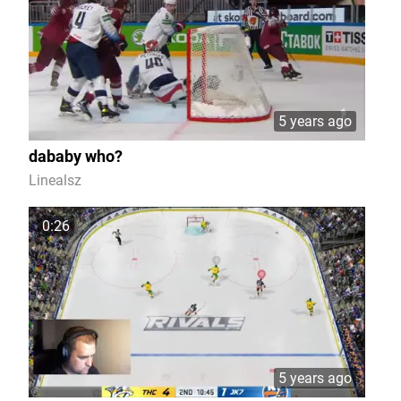
5 years ago
dababy who?
Linealsz
0:26
5 years ago