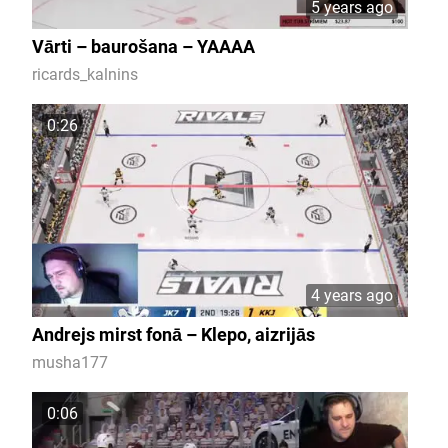
5 years ago
Vārti – baurošana – YAAAA
ricards_kalnins
0:26
4 years ago
Andrejs mirst fonā – Klepo, aizrijās
musha177
0:06