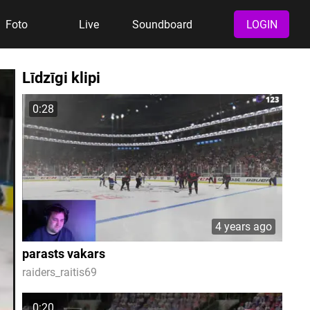
Foto
Live
Soundboard
LOGIN
Līdzīgi klipi
0:28
4 years ago
parasts vakars
raiders_raitis69
0:20