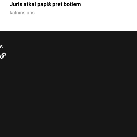
Juris atkal papiš pret botiem
kalninsjuris
us