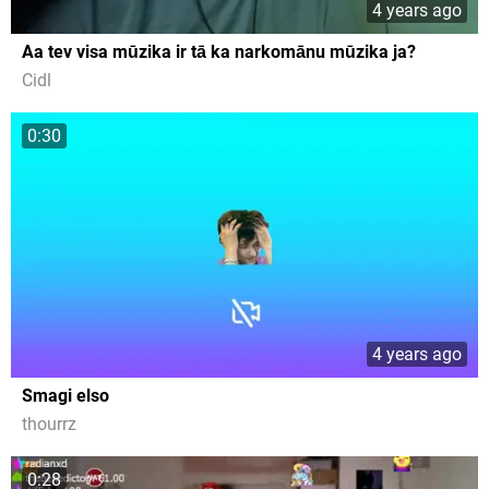
4 years ago
Aa tev visa mūzika ir tā ka narkomānu mūzika ja?
Cidl
0:30
4 years ago
Smagi elso
thourrz
0:28