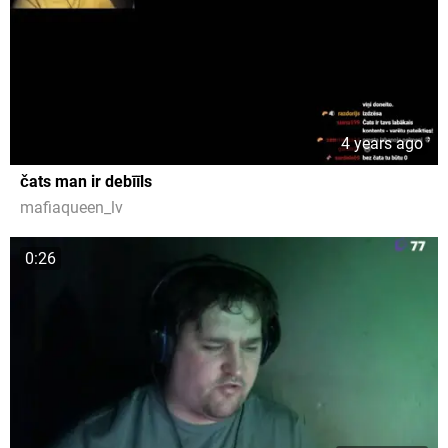
4 years ago
čats man ir debīīls
mafiaqueen_lv
0:26