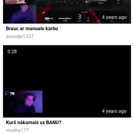
4 years ago
Brauc ar manualo kārbu
soundje1337
0:28
4 years ago
Kurš nākamais uz BANU?
musha177