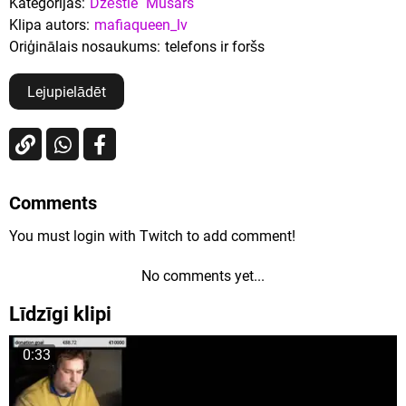
Kategorijas:
Dzēstie
Musars
Klipa autors:
mafiaqueen_lv
Oriģinālais nosaukums:
telefons ir foršs
Lejupielādēt
Comments
You must login with Twitch to add comment!
No comments yet...
Līdzīgi klipi
0:33