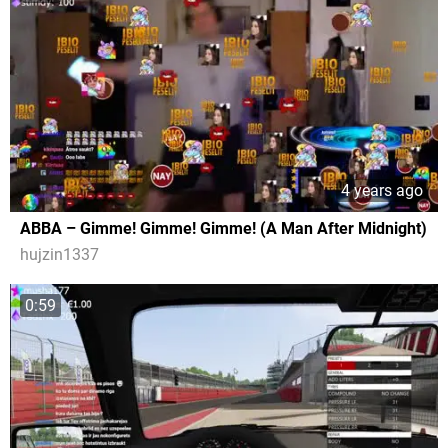
4 years ago
ABBA – Gimme! Gimme! Gimme! (A Man After Midnight)
hujzin1337
0:59