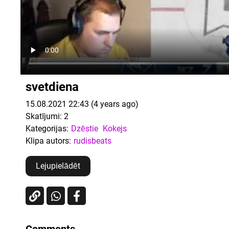
svetdiena
15.08.2021 22:43 (4 years ago)
Skatījumi:
2
Kategorijas:
Dzēstie
Kokejs
Klipa autors:
rudisbeats
Lejupielādēt
Comments