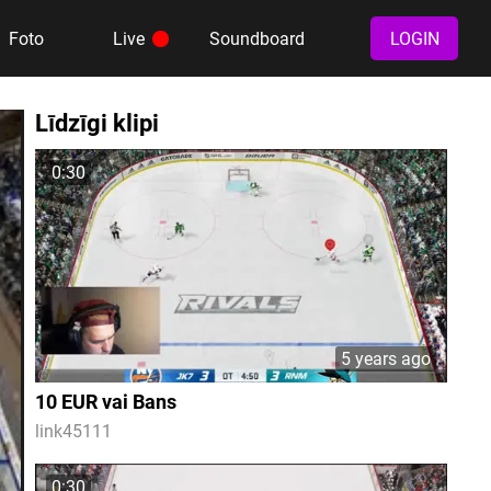
Foto
Live
Soundboard
LOGIN
Līdzīgi klipi
0:30
5 years ago
10 EUR vai Bans
link45111
0:30