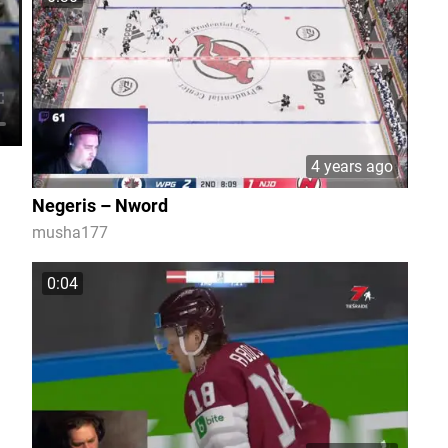
4 years ago
Negeris – Nword
musha177
0:04