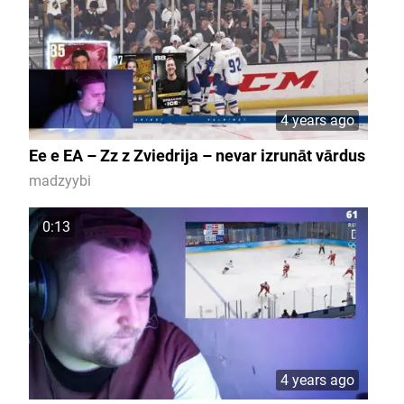
4 years ago
Ee e EA – Zz z Zviedrija – nevar izrunāt vārdus
madzyybi
0:13
4 years ago