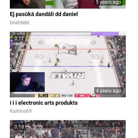
5 years ago
Ej pasūkā dandāli dd daniel
briefdebt
0:11
4 years ago
i i i electronic arts produkts
Kalnins69
0:18