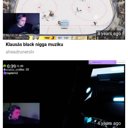
4 years ago
Klausās black nigga muziku
aheadrunerslv
0:39
4 years ago