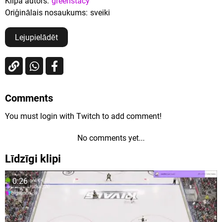
Klipa autors:
greenstacy
Oriģinālais nosaukums:
sveiki
Lejupielādēt
Comments
You must login with Twitch to add comment!
No comments yet...
Līdzīgi klipi
0:26