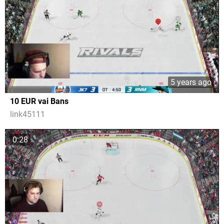
5 years ago
10 EUR vai Bans
link45111
0:28