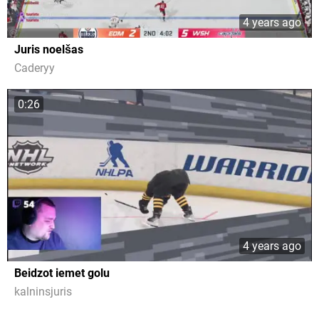
4 years ago
Juris noelšas
Caderyy
0:26
4 years ago
Beidzot iemet golu
kalninsjuris