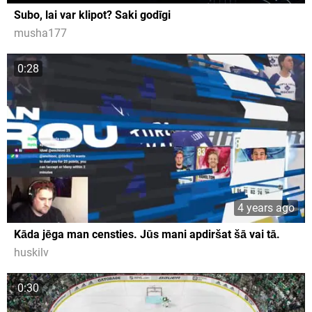
Subo, lai var klipot? Saki godīgi
musha177
0:28
4 years ago
Kāda jēga man censties. Jūs mani apdiršat šā vai tā.
huskilv
0:30