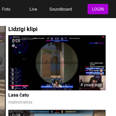
Foto
Live
Soundboard
LOGIN
Līdzīgi klipi
0:28
4 years ago
Lasa čatu
malinovskiss
0:08