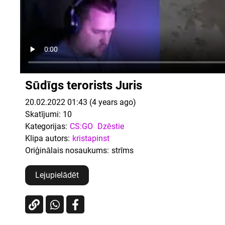
Sūdīgs terorists Juris
20.02.2022 01:43 (4 years ago)
Skatījumi:
10
Kategorijas:
CS:GO
Dzēstie
Klipa autors:
kristapinst
Oriģinālais nosaukums:
strīms
Lejupielādēt