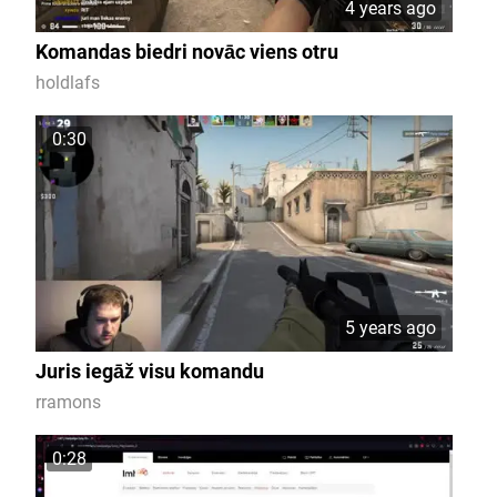
4 years ago
Komandas biedri novāc viens otru
holdlafs
0:30
5 years ago
Juris iegāž visu komandu
rramons
0:28