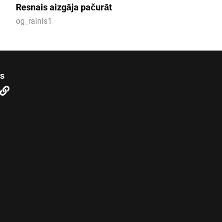
Resnais aizgāja pačurāt
og_rainis1
us