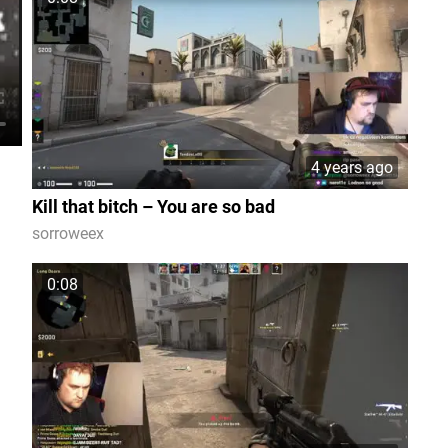
4 years ago
Kill that bitch – You are so bad
sorroweex
0:08