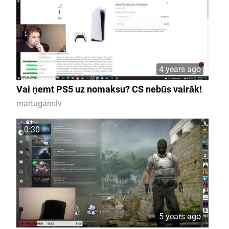
4 years ago
Vai ņemt PS5 uz nomaksu? CS nebūs vairāk!
martuganslv
0:30
5 years ago