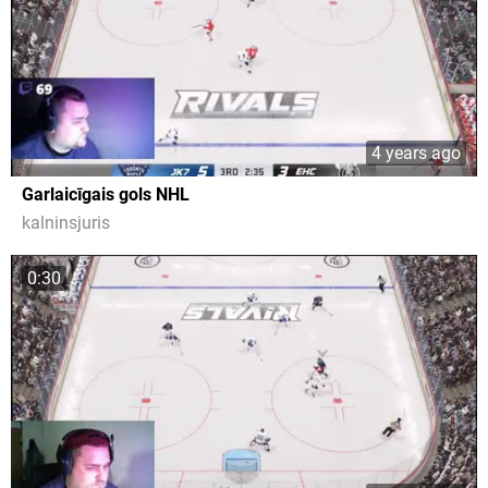
4 years ago
Garlaicīgais gols NHL
kalninsjuris
0:30