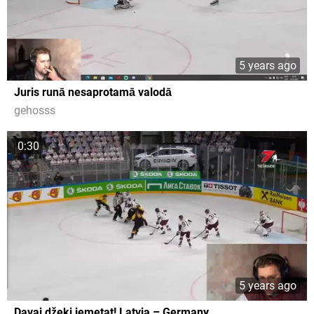
5 years ago
Juris runā nesaprotamā valodā
gehosss
0:30
5 years ago
Davaj džeki iemetat! Latvia – Germany