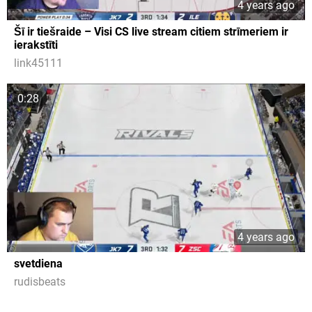
4 years ago
Šī ir tiešraide – Visi CS live stream citiem strīmeriem ir
ierakstīti
link45111
0:28
4 years ago
svetdiena
rudisbeats