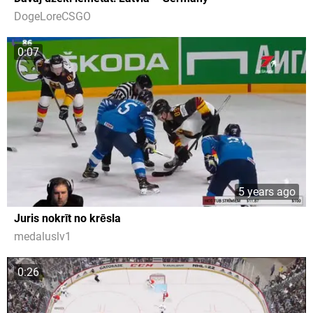
DogeLoreCSGO
0:07
5 years ago
Juris nokrīt no krēsla
medaluslv1
0:26