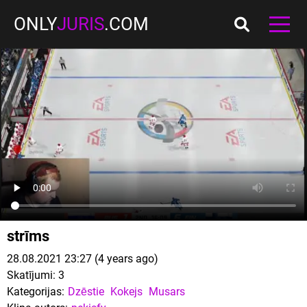
ONLY
JURIS
.COM
strīms
28.08.2021 23:27 (4 years ago)
Skatījumi:
3
Kategorijas:
Dzēstie
Kokejs
Musars