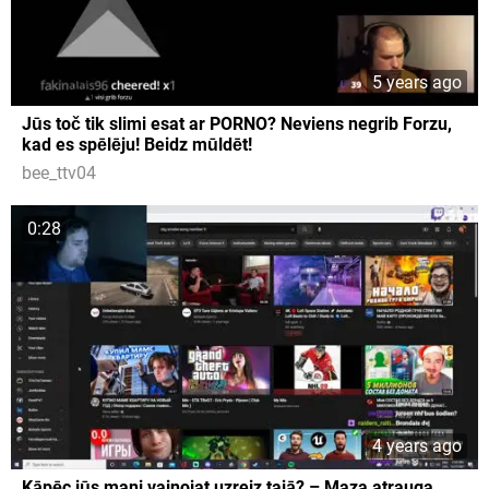
5 years ago
Jūs toč tik slimi esat ar PORNO? Neviens negrib Forzu,
kad es spēlēju! Beidz mūldēt!
bee_ttv04
0:28
4 years ago
Kāpēc jūs mani vainojat uzreiz tajā? – Maza atrauga