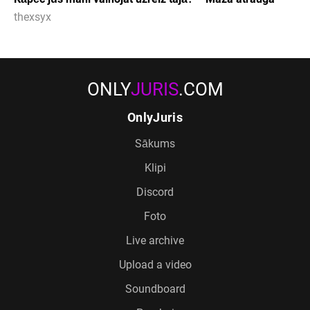
thexsyx
ONLY
JURIS
.COM
OnlyJuris
Sākums
Klipi
Discord
Foto
Live archive
Upload a video
Soundboard