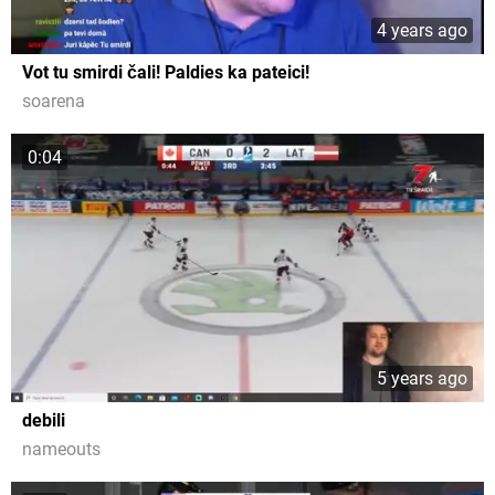
4 years ago
Vot tu smirdi čali! Paldies ka pateici!
soarena
0:04
5 years ago
debili
nameouts