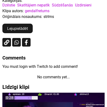
Kategorijas:
Dzēstie
Skatītājiem nepatīk
Sūdzēšanās
Uzdirsieni
Klipa autors:
gendalfreturns
Oriģinālais nosaukums:
strīms
Lejupielādēt
Comments
You must login with Twitch to add comment!
No comments yet...
Līdzīgi klipi
0:28