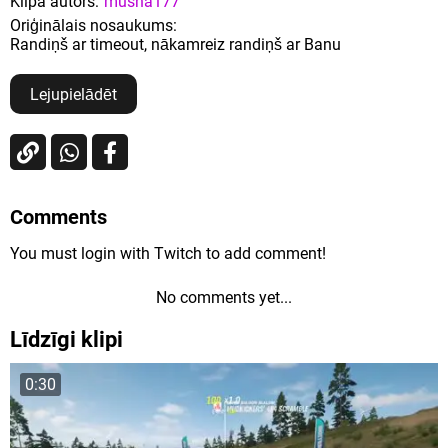
Klipa autors:
musha177
Oriģinālais nosaukums:
Randiņš ar timeout, nākamreiz randiņš ar Banu
Lejupielādēt
Comments
You must login with Twitch to add comment!
No comments yet...
Līdzīgi klipi
0:30