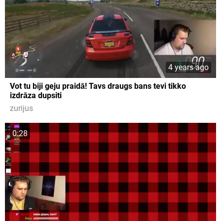
4 years ago
Vot tu biji geju praidā! Tavs draugs bans tevi tikko
izdrāza dupsiti
zurijus
0:28