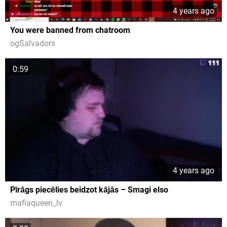
4 years ago
You were banned from chatroom
ogSalvadors
0:59
4 years ago
Pīrāgs piecēlies beidzot kājās – Smagi elso
mafiaqueen_lv