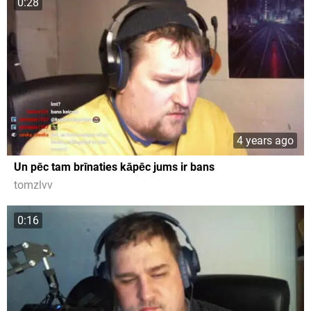
0:28
4 years ago
Un pēc tam brīnaties kāpēc jums ir bans
tomzlvv
0:16