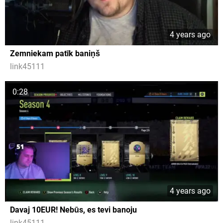
4 years ago
Zemniekam patīk baniņš
link45111
0:28
4 years ago
Davaj 10EUR! Nebūs, es tevi banoju
link45111