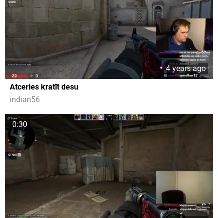
4 years ago
Atceries kratīt desu
indian56
0:30