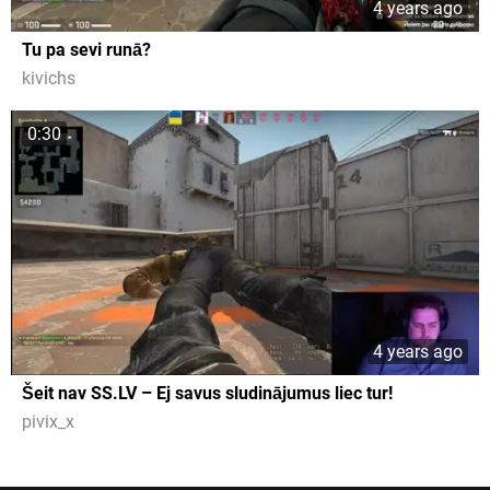
4 years ago
Tu pa sevi runā?
kivichs
0:30
4 years ago
Šeit nav SS.LV – Ej savus sludinājumus liec tur!
pivix_x