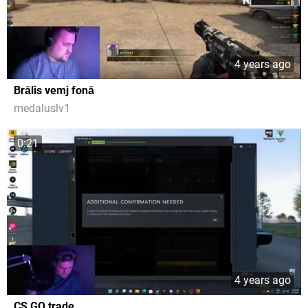
4 years ago
Brālis vemj fonā
medaluslv1
0:21
4 years ago
CS GO trade