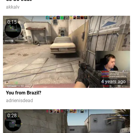
akkalv
0:15
4 years ago
You from Brazil?
adrienisdead
0:28