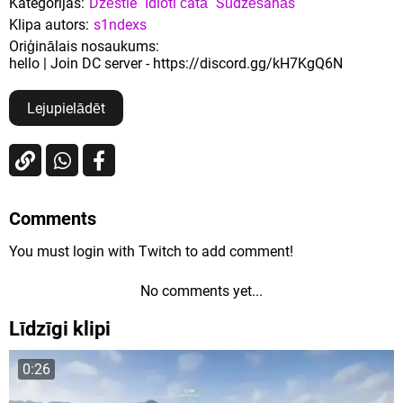
Kategorijas:
Dzēstie
Idioti čatā
Sūdzēšanās
Klipa autors:
s1ndexs
Oriģinālais nosaukums:
hello | Join DC server - https://discord.gg/kH7KgQ6N
Lejupielādēt
Comments
You must login with Twitch to add comment!
No comments yet...
Līdzīgi klipi
0:26