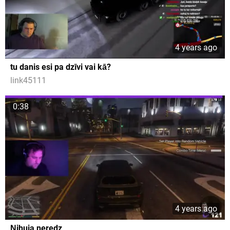
4 years ago
tu danis esi pa dzīvi vai kā?
link45111
0:38
4 years ago
Ņihuja neredz