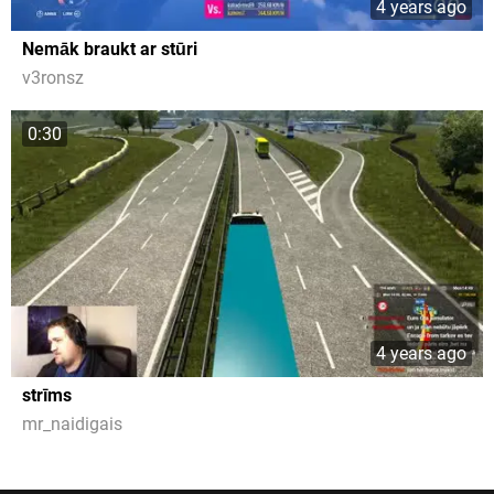
4 years ago
Nemāk braukt ar stūri
v3ronsz
0:30
4 years ago
strīms
mr_naidigais