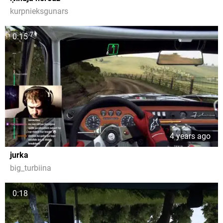
kurpnieksgunars
0:15
4 years ago
jurka
big_turbiina
0:18