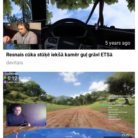
5 years ago
Resnais cūka stūķē iekšā kamēr guļ grāvī ETSā
devitais
0:12