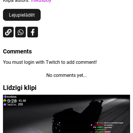
Klipa autors:
mikusboy
Lejupielādēt
Comments
You must login with Twitch to add comment!
No comments yet...
Līdzīgi klipi
0:28