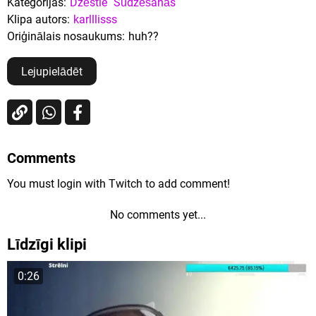
Kategorijas:
Dzēstie
Sūdzēšanās
Klipa autors:
karlllisss
Oriģinālais nosaukums:
huh??
Lejupielādēt
Comments
You must login with Twitch to add comment!
No comments yet...
Līdzīgi klipi
0:26