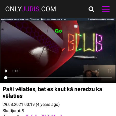
ONLY
JURIS
.COM
Paši vēlaties, bet es kaut kā neredzu ka
vēlaties
29.08.2021 00:19 (4 years ago)
Skatījumi:
9