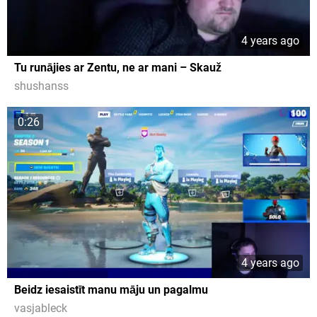
4 years ago
Tu runājies ar Zentu, ne ar mani – Skauž
shushanss
0:26
4 years ago
Beidz iesaistīt manu māju un pagalmu
vasjableck