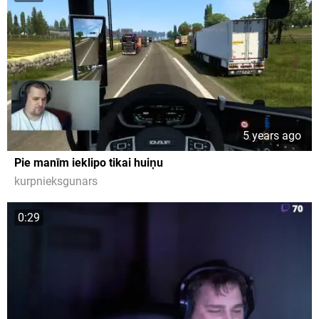
5 years ago
Pie manīm ieklipo tikai huiņu
kurpnieksgunars
0:29