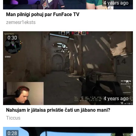
4 years ago
Man pilnīgi pohuj par FunFace TV
zemesr1eksts
0:30
4 years ago
Nahujam ir jātaisa privātie čati un jābano mani?
Ticcus
0:28