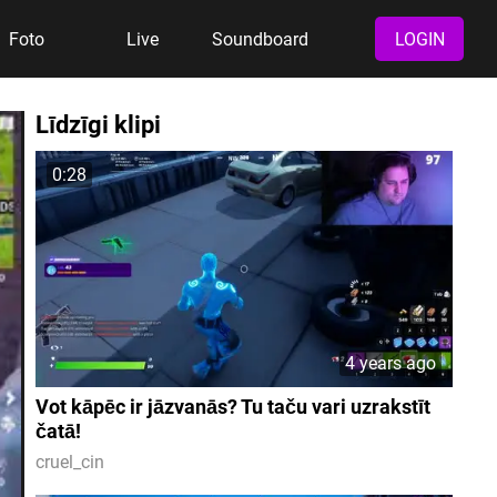
Foto
Live
Soundboard
LOGIN
Līdzīgi klipi
0:28
4 years ago
Vot kāpēc ir jāzvanās? Tu taču vari uzrakstīt
čatā!
cruel_cin