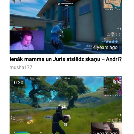
4 years ago
Ienāk mamma un Juris atslēdz skaņu – Andri?
musha177
0:30
5 years ago