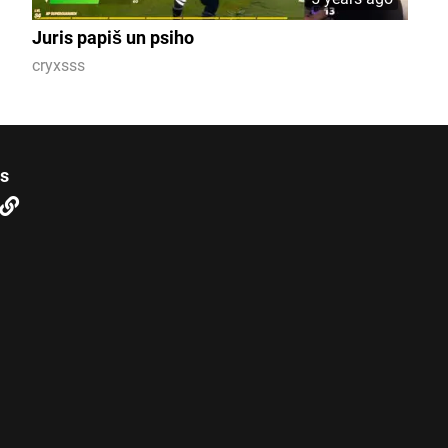
Juris papiš un psiho
cryxsss
us