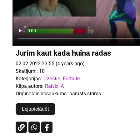
Jurim kaut kada huina radas
02.02.2022 23:55 (4 years ago)
Skatījumi:
10
Kategorijas:
Dzēstie
Fortnite
Klipa autors:
Raivix_A
Oriģinālais nosaukums:
parasts strīms
Lejupielādēt