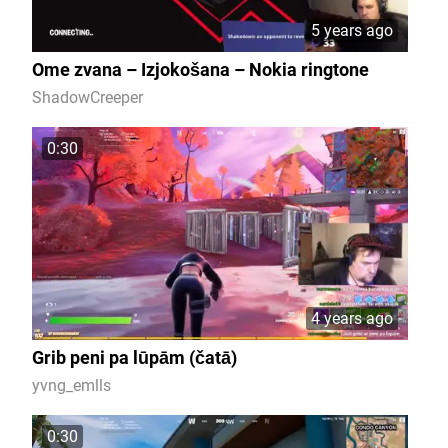
5 years ago
Ome zvana – Izjokošana – Nokia ringtone
ShadowCreeper
0:30
4 years ago
Grib peni pa lūpām (čatā)
yvng_emlls
0:30