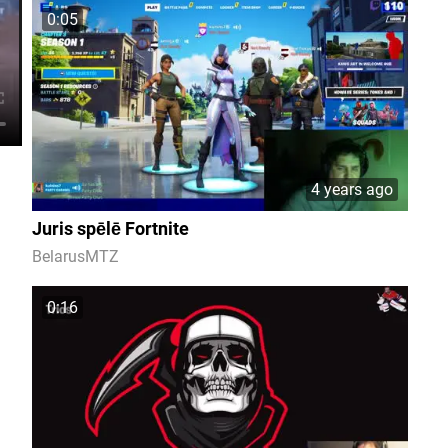
0:05
4 years ago
Juris spēlē Fortnite
BelarusMTZ
0:16