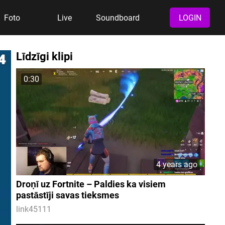
Foto
Live
Soundboard
LOGIN
Līdzīgi klipi
0:30
4 years ago
Droņī uz Fortnite – Paldies ka visiem
pastāstīji savas tieksmes
link45111