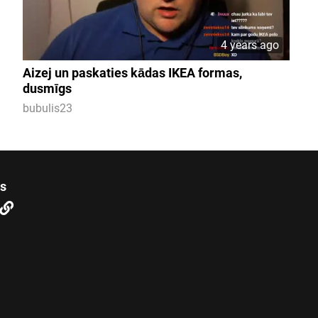
4 years ago
Aizej un paskaties kādas IKEA formas,
dusmīgs
bubulis23
us