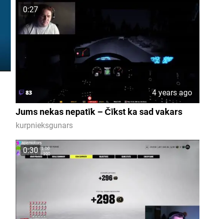
0:27
4 years ago
Jums nekas nepatīk – Čīkst ka sad vakars
kurpnieksgunars
0:30