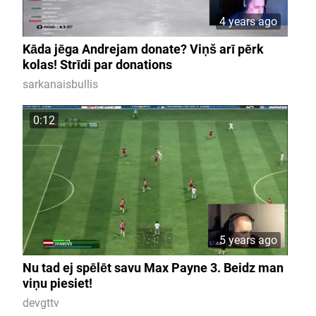
4 years ago
Kāda jēga Andrejam donate? Viņš arī pērk
kolas! Strīdi par donations
sarkanaisbullis
0:12
5 years ago
Nu tad ej spēlēt savu Max Payne 3. Beidz man
viņu piesiet!
devgttv