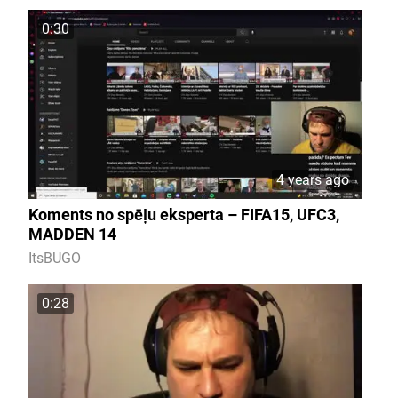
0:30
4 years ago
Koments no spēļu eksperta – FIFA15, UFC3,
MADDEN 14
ItsBUGO
0:28