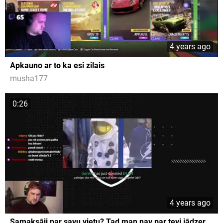
4 years ago
Apkauno ar to ka esi zilais
musha177
0:26
4 years ago
Samaksāji par savu vietu? Tad man nav par tevi jādzer.