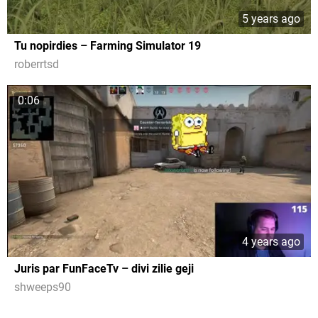
5 years ago
Tu nopirdies – Farming Simulator 19
roberrtsd
0:06
4 years ago
Juris par FunFaceTv – divi zilie geji
shweeps90