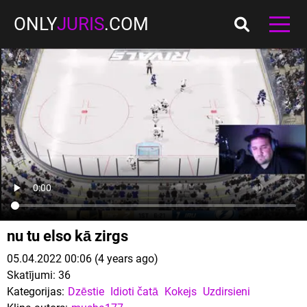
ONLY
JURIS
.COM
nu tu elso kā zirgs
05.04.2022 00:06 (4 years ago)
Skatījumi:
36
Kategorijas:
Dzēstie
Idioti čatā
Kokejs
Uzdirsieni