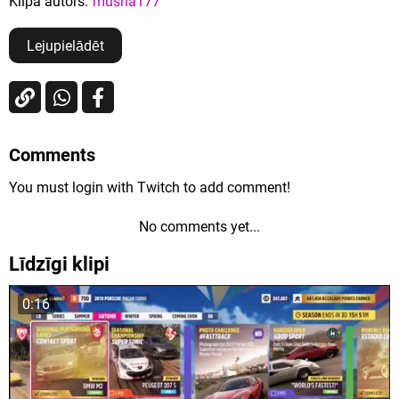
Klipa autors:
musha177
Lejupielādēt
Comments
You must login with Twitch to add comment!
No comments yet...
Līdzīgi klipi
0:16