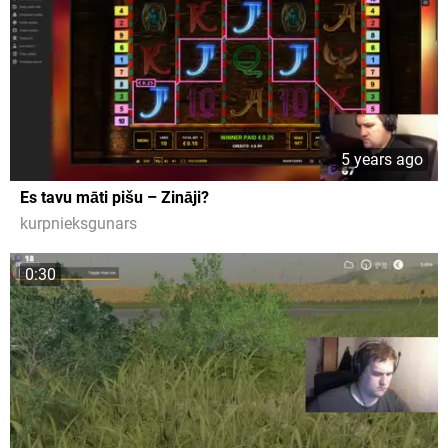
5 years ago
Es tavu māti pišu – Zināji?
kurpnieksgunars
0:30