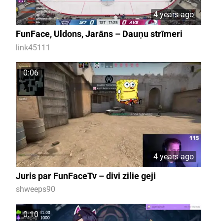
4 years ago
FunFace, Uldons, Jarāns – Dauņu strīmeri
link45111
0:06
4 years ago
Juris par FunFaceTv – divi zilie geji
shweeps90
0:10