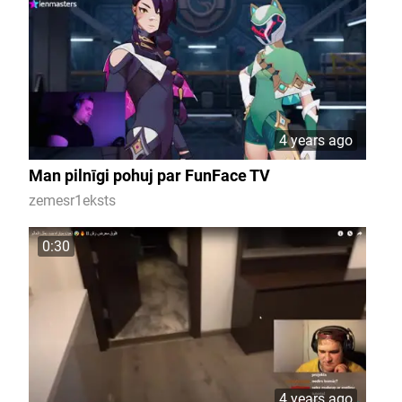
4 years ago
Man pilnīgi pohuj par FunFace TV
zemesr1eksts
0:30
4 years ago