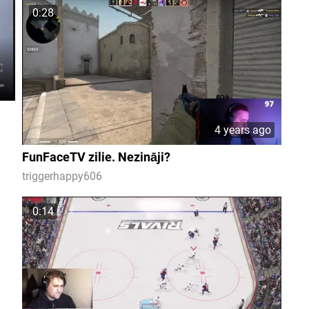
0:28
4 years ago
FunFaceTV zilie. Nezināji?
triggerhappy606
0:14