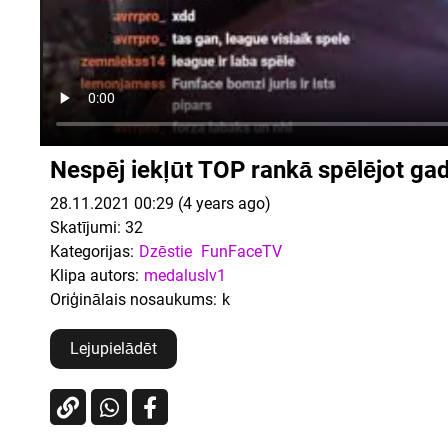
Nespēj iekļūt TOP rankā spēlējot ga
28.11.2021 00:29 (4 years ago)
Skatījumi:
32
Kategorijas:
Dzēstie
FunFaceTV
Klipa autors:
medaluslv1
Oriģinālais nosaukums:
k
Lejupielādēt