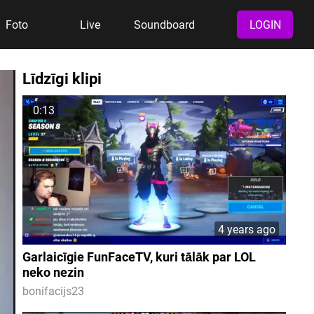
Foto
Live
Soundboard
LOGIN
Līdzīgi klipi
0:13
4 years ago
Garlaicīgie FunFaceTV, kuri tālāk par LOL
neko nezin
bonifacijs23