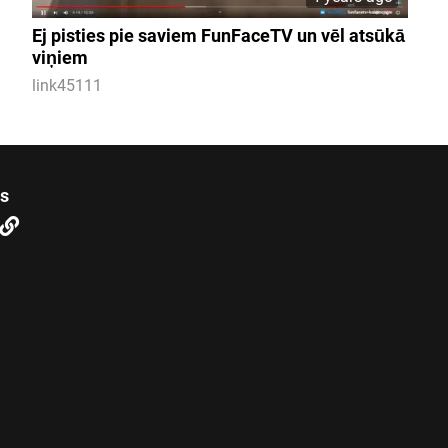
Ej pisties pie saviem FunFaceTV un vēl atsūkā
viņiem
link45111
us