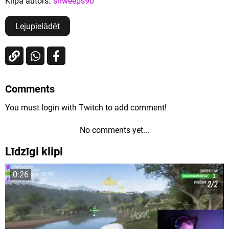
Klipa autors:
shweeps90
Lejupielādēt
Comments
You must login with Twitch to add comment!
No comments yet...
Līdzīgi klipi
0:26