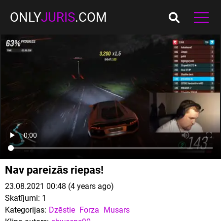
ONLY
JURIS
.COM
Nav pareizās riepas!
23.08.2021 00:48 (4 years ago)
Skatījumi:
1
Kategorijas:
Dzēstie
Forza
Musars