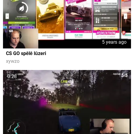
5 years ago
CS GO spēlē lūzeri
xywzo
0:28