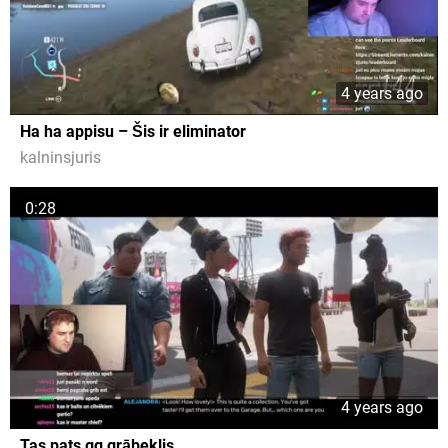
4 years ago
Ha ha appisu – Šis ir eliminator
kalninsjuris
0:28
4 years ago
Tas pats gg grābeklis