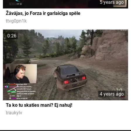
5 years ago
Žāvājas, jo Forza ir garlaicīga spēle
ttvg0pn1k
0:26
4 years ago
Ta ko tu skaties mani? Ej nahuj!
traukylv