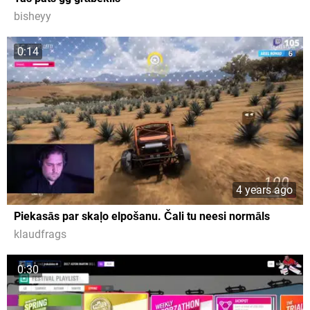
bisheyy
0:14
4 years ago
Piekasās par skaļo elpošanu. Čali tu neesi normāls
klaudfrags
0:30