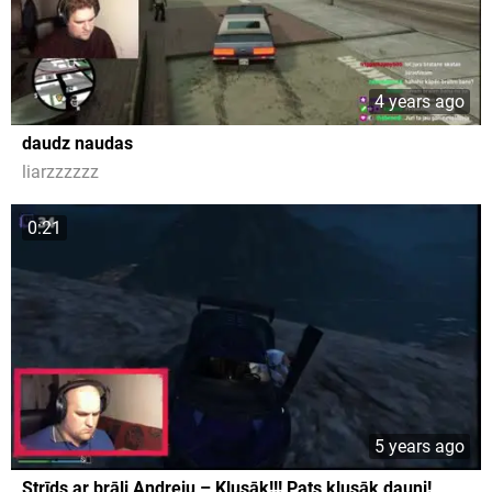
4 years ago
daudz naudas
liarzzzzzz
0:21
5 years ago
Strīds ar brāli Andreju – Klusāk!!! Pats klusāk dauni!