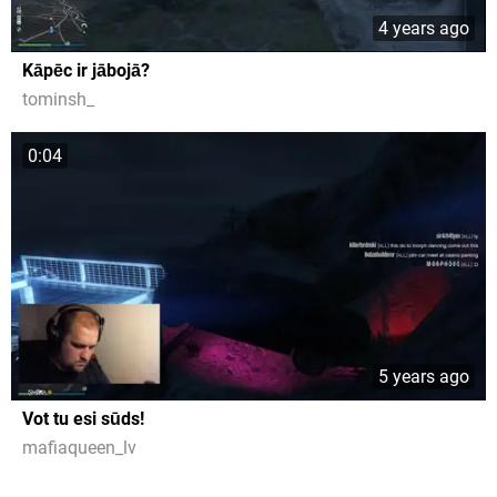
4 years ago
Kāpēc ir jābojā?
tominsh_
0:04
5 years ago
Vot tu esi sūds!
mafiaqueen_lv