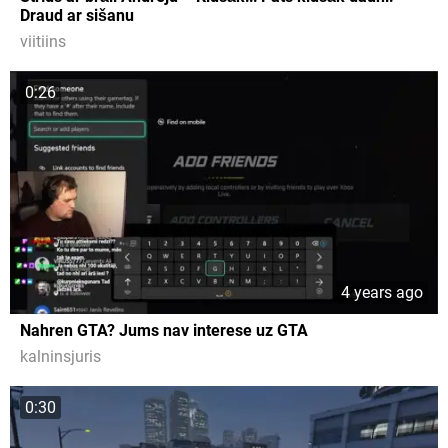
Draud ar sišanu
viitiins
0:26
4 years ago
Nahren GTA? Jums nav interese uz GTA
kalninsjuris
0:30