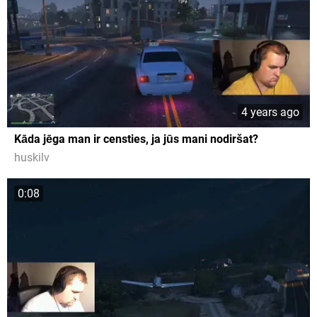
4 years ago
Kāda jēga man ir censties, ja jūs mani nodiršat?
huskilv
0:08