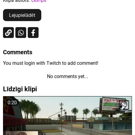
Klipa autors:
clorfps
Lejupielādēt
Comments
You must login with Twitch to add comment!
No comments yet...
Līdzīgi klipi
0:20