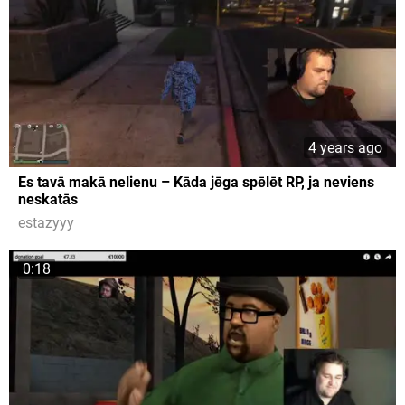
4 years ago
Es tavā makā nelienu – Kāda jēga spēlēt RP, ja neviens
neskatās
estazyyy
0:18