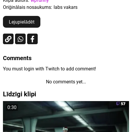
Klipa autors:
wpfunny
Oriģinālais nosaukums:
labs vakars
Lejupielādēt
Comments
You must login with Twitch to add comment!
No comments yet...
Līdzīgi klipi
0:30