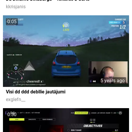
kkrisjanis
0:05
5 years ago
Visi dd ddd debīlie jautājumi
exglefn__
0:30