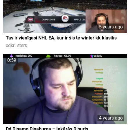
5 years ago
Tas ir vienīgasi NHL EA, kur ir šis te winter kk klasiks
xdkr1sters
0:59
4 years ago
Dd Dinamo Dinaburga – Iekārās D burts