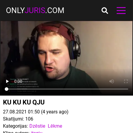
ONLY
JURIS
.COM
KU KU KU QJU
27.08.2021 01:50 (4 years ago)
Skatījumi:
106
Kategorijas:
Dzēstie
Lēkme