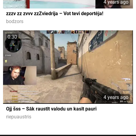
4 years ago
zzzv zz zvvv zzZviedrija – Vot tevi deportēja!
bodzors
0:30
4 years ago
Ojj šss – Sāk raustīt valodu un kasīt pauri
riepuaustris