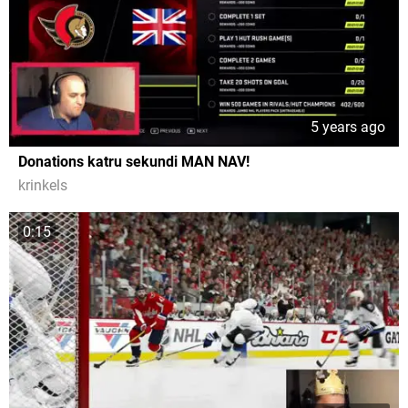
5 years ago
Donations katru sekundi MAN NAV!
krinkels
0:15