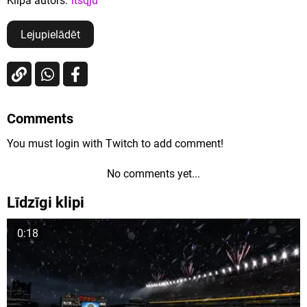
Klipa autors:
itsqju
Lejupielādēt
Comments
You must login with Twitch to add comment!
No comments yet...
Līdzīgi klipi
0:18