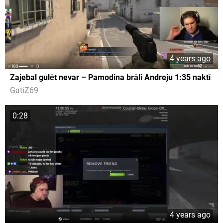
4 years ago
Zajebal gulēt nevar – Pamodina brāli Andreju 1:35 naktī
GatiZ69
0:28
4 years ago