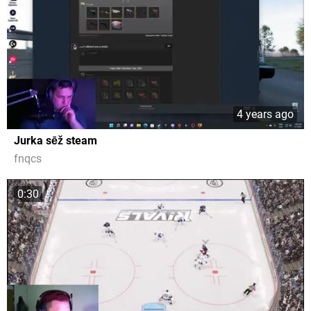
4 years ago
Jurka sēž steam
fnqcs
0:30