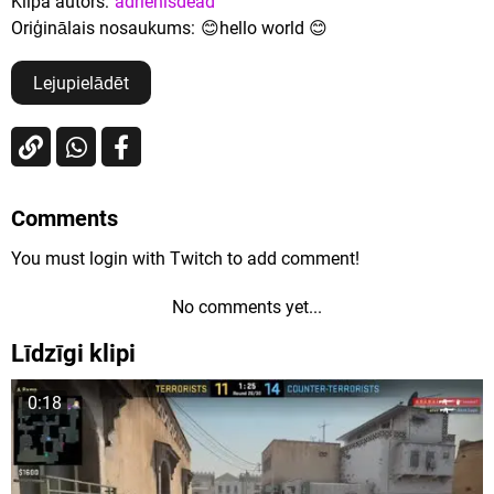
Klipa autors:
adrienisdead
Oriģinālais nosaukums:
😊hello world 😊
Lejupielādēt
Comments
You must login with Twitch to add comment!
No comments yet...
Līdzīgi klipi
0:18