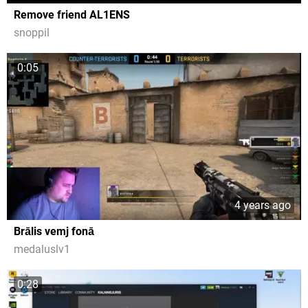
Remove friend AL1ENS
snoppil
0:05
4 years ago
Brālis vemj fonā
medaluslv1
0:28