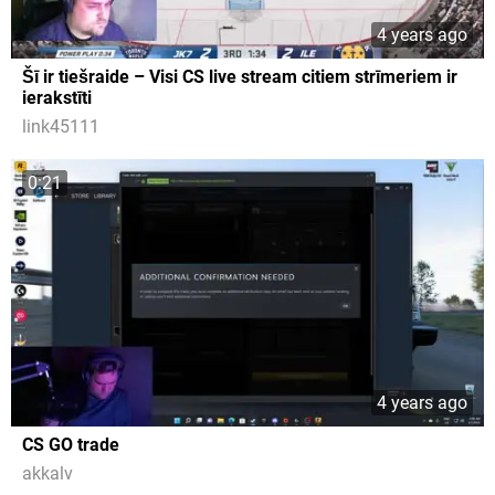
4 years ago
Šī ir tiešraide – Visi CS live stream citiem strīmeriem ir
ierakstīti
link45111
0:21
4 years ago
CS GO trade
akkalv