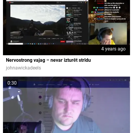
4 years ago
Nervostrong vajag – nevar izturēt strīdu
johnawickadeels
0:30