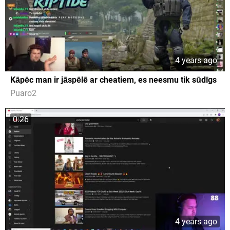
4 years ago
Kāpēc man ir jāspēlē ar cheatiem, es neesmu tik sūdīgs
Puaro2
0:26
4 years ago