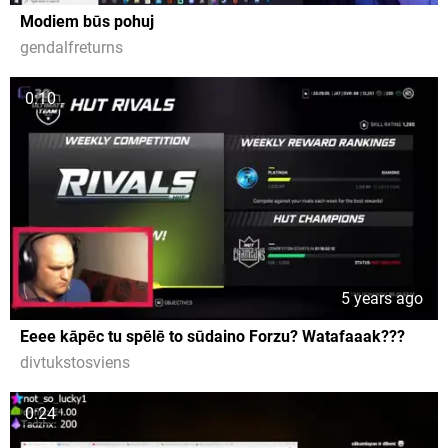
Modiem būs pohuj
gendalfreturns
0:10
5 years ago
Eeee kāpēc tu spēlē to sūdaino Forzu? Watafaaak???
divtukstosviens
0:24