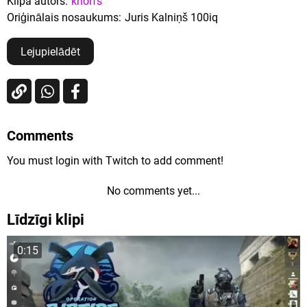
Klipa autors:
knorfs
Oriģinālais nosaukums:
Juris Kalniņš 100iq
Lejupielādēt
Comments
You must login with Twitch to add comment!
No comments yet...
Līdzīgi klipi
0:15