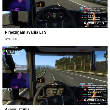
4 years ago
Pīrādziņam avārija ETS
avrrpro_
0:28
4 years ago
Avāriju strīms