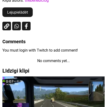
Klipa autors:
thebenedictog
Lejupielādēt
Comments
You must login with Twitch to add comment!
No comments yet...
Līdzīgi klipi
0:07