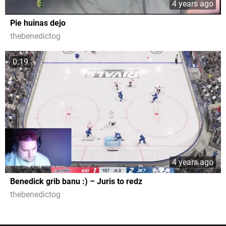
4 years ago
Pie huinas dejo
thebenedictog
0:19
4 years ago
Benedick grib banu :) – Juris to redz
thebenedictog