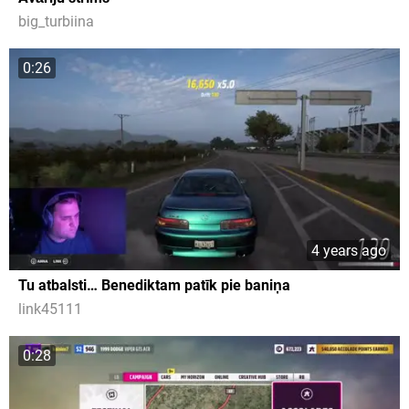
big_turbiina
0:26
4 years ago
Tu atbalsti… Benediktam patīk pie baniņa
link45111
0:28