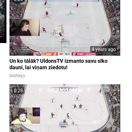
4 years ago
Un ko tālāk? UldonsTV izmanto savu sīko
dauni, lai viņam ziedotu!
bisheyy
0:28