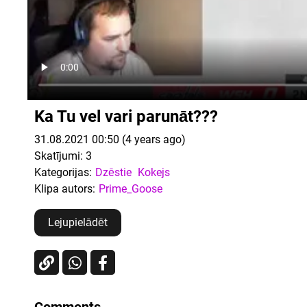
Ka Tu vel vari parunāt???
31.08.2021 00:50 (4 years ago)
Skatījumi:
3
Kategorijas:
Dzēstie
Kokejs
Klipa autors:
Prime_Goose
Lejupielādēt
Comments