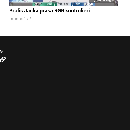
Brālis Janka prasa RGB kontrolieri
musha177
us