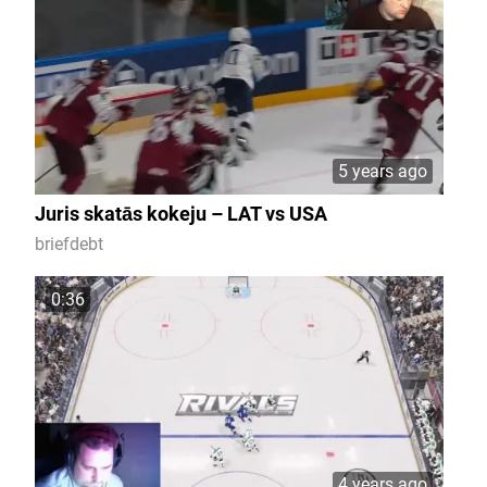
5 years ago
Juris skatās kokeju – LAT vs USA
briefdebt
0:36
4 years ago