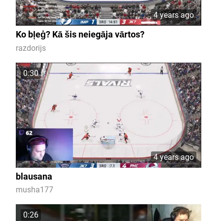
4 years ago
Ko bļeģ? Kā šis neiegāja vārtos?
razdorijs
0:30
4 years ago
blausana
musha177
0:26