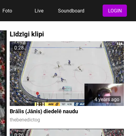
Foto
Live
Soundboard
LOGIN
Līdzīgi klipi
0:28
4 years ago
Brālis (Jānis) diedelē naudu
thebenedictog
0:26