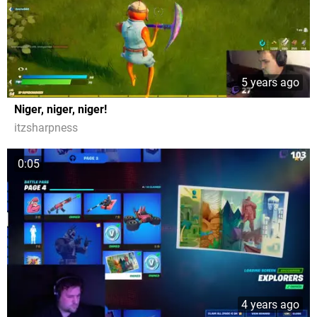
5 years ago
Niger, niger, niger!
itzsharpness
0:05
4 years ago