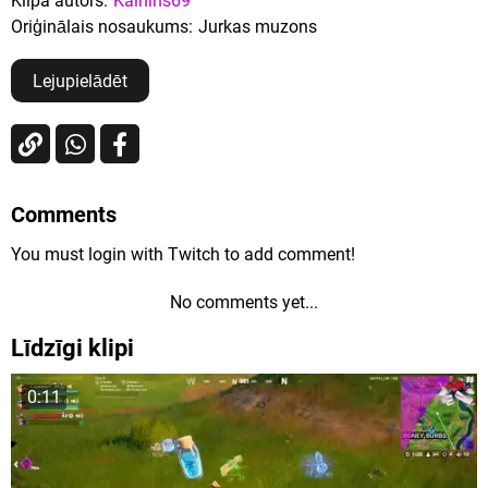
Klipa autors:
Kalnins69
Oriģinālais nosaukums:
Jurkas muzons
Lejupielādēt
Comments
You must login with Twitch to add comment!
No comments yet...
Līdzīgi klipi
0:11