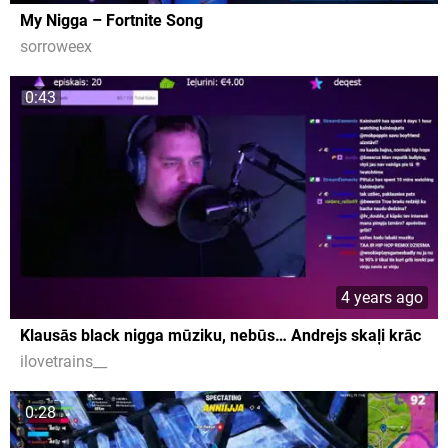
My Nigga – Fortnite Song
sorroweex
0:43
4 years ago
Klausās black nigga mūziku, nebūs… Andrejs skaļi krāc
ilovetrains__
0:28