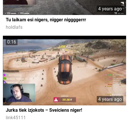
4 years ago
Tu laikam esi nigers, nigger niggggerrr
holdlafs
0:16
4 years ago
Jurka tiek izjokots – Sveiciens niger!
link45111