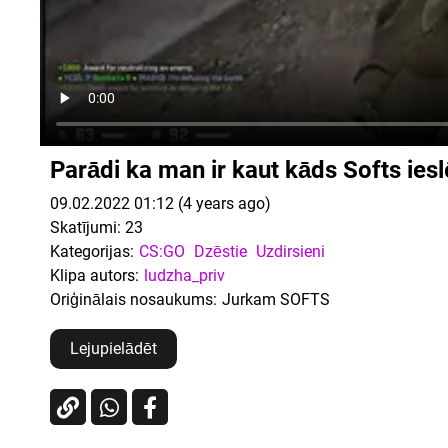
Parādi ka man ir kaut kāds Softs ie
09.02.2022 01:12 (4 years ago)
Skatījumi:
23
Kategorijas:
CS:GO
Dzēstie
Uzdirsieni
Klipa autors:
ludzha_priv
Oriģinālais nosaukums:
Jurkam SOFTS
Lejupielādēt