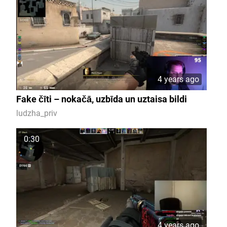
4 years ago
Fake čīti – nokačā, uzbīda un uztaisa bildi
ludzha_priv
0:30
4 years ago