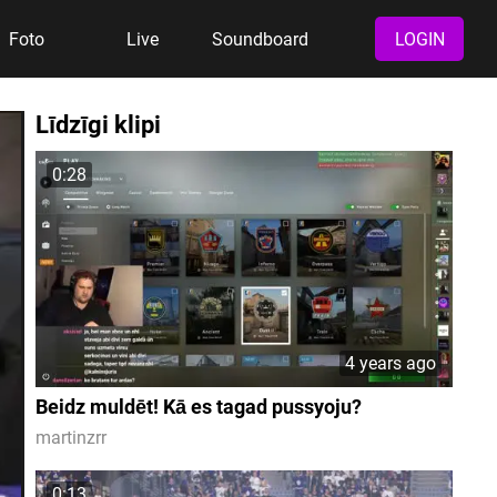
Foto
Live
Soundboard
LOGIN
Līdzīgi klipi
0:28
4 years ago
Beidz muldēt! Kā es tagad pussyoju?
martinzrr
0:13