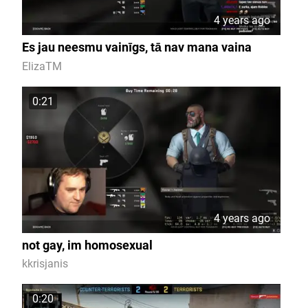
4 years ago
Es jau neesmu vainīgs, tā nav mana vaina
ElizaTM
0:21
4 years ago
not gay, im homosexual
kkrisjanis
0:20