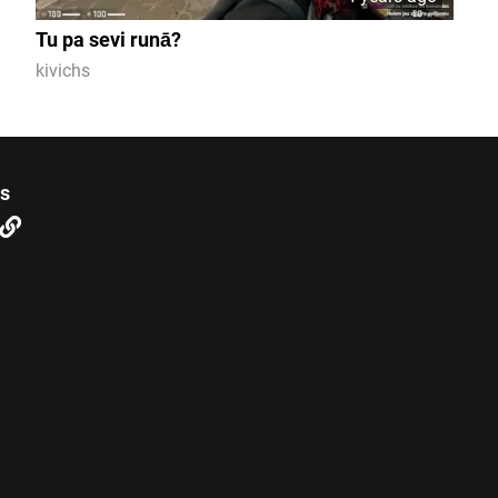
Tu pa sevi runā?
kivichs
us