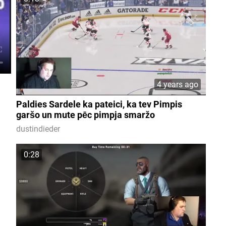
4 years ago
Paldies Sardele ka pateici, ka tev Pimpis
garšo un mute pēc pimpja smaržo
dustindieder
0:28