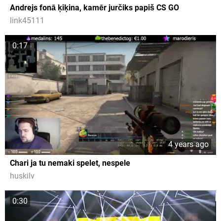
Andrejs fonā ķiķina, kamēr jurčiks papiš CS GO
link45111
0:17
4 years ago
Chari ja tu nemaki spelet, nespele
huskilv
0:30