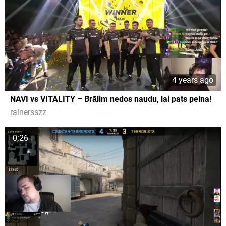
4 years ago
NAVI vs VITALITY – Brālim nedos naudu, lai pats pelna!
rainersszz
0:26