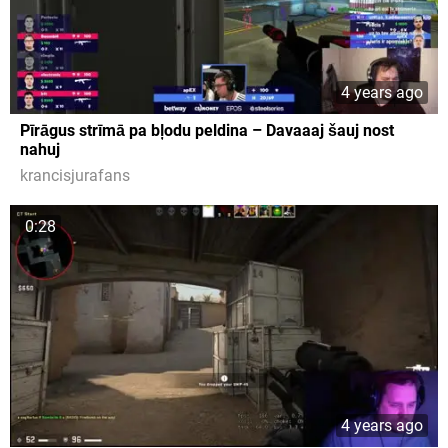
4 years ago
Pīrāgus strīmā pa bļodu peldina – Davaaaj šauj nost
nahuj
krancisjurafans
0:28
4 years ago