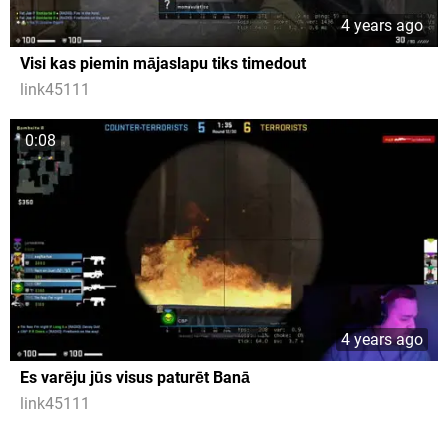
4 years ago
Visi kas piemin mājaslapu tiks timedout
link45111
0:08
4 years ago
Es varēju jūs visus paturēt Banā
link45111