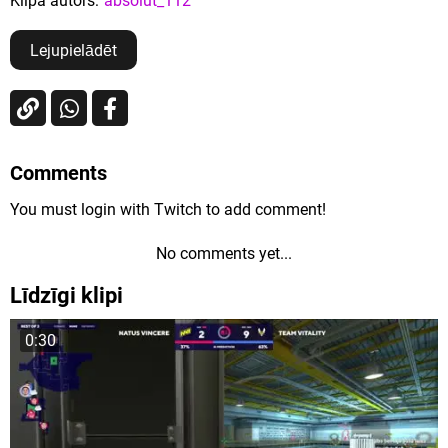
Klipa autors:
absolut_112
Lejupielādēt
Comments
You must login with Twitch to add comment!
No comments yet...
Līdzīgi klipi
0:30