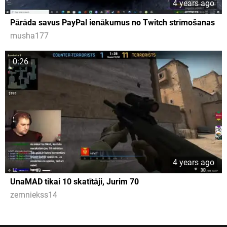
4 years ago
Pārāda savus PayPal ienākumus no Twitch strīmošanas
musha177
0:26
4 years ago
UnaMAD tikai 10 skatītāji, Jurim 70
zemniekss14