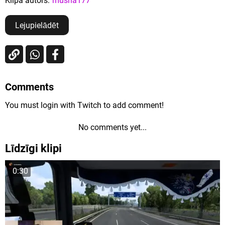
Klipa autors:
musha177
Lejupielādēt
Comments
You must login with Twitch to add comment!
No comments yet...
Līdzīgi klipi
0:30