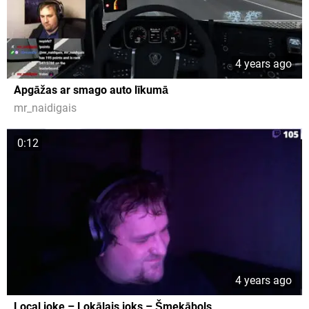
4 years ago
Apgāžas ar smago auto līkumā
mr_naidigais
0:12
4 years ago
Local joke – Lokālais joks – Šmekābols