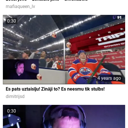
mafiaqueen_lv
0:30
4 years ago
Es pats uztaisīju! Zināji to? Es neesmu tik stulbs!
dimitrijsd
0:30