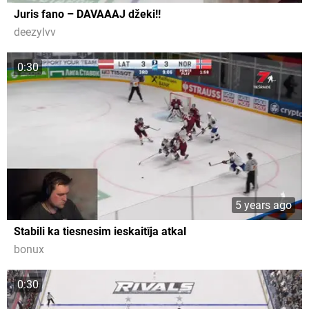
Juris fano – DAVAAAJ džeki!!
deezylvv
0:30
5 years ago
Stabili ka tiesnesim ieskaitīja atkal
bonux
0:30