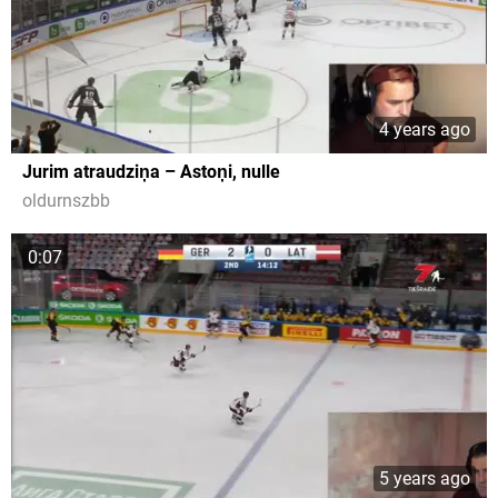
4 years ago
Jurim atraudziņa – Astoņi, nulle
oldurnszbb
0:07
5 years ago