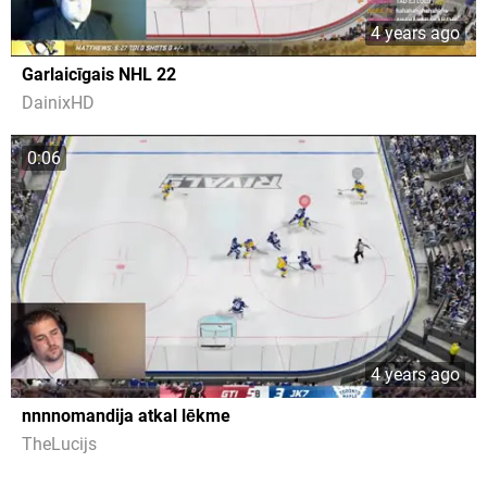
4 years ago
Garlaicīgais NHL 22
DainixHD
0:06
4 years ago
nnnnomandija atkal lēkme
TheLucijs