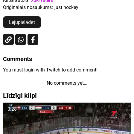
Klipa autors:
xdkr1sters
Oriģinālais nosaukums:
just hockey
Lejupielādēt
Comments
You must login with Twitch to add comment!
No comments yet...
Līdzīgi klipi
0:28