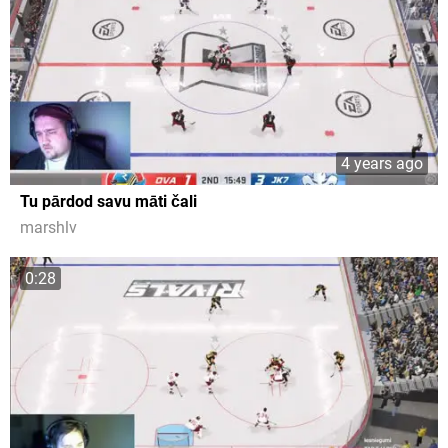
4 years ago
Tu pārdod savu māti čali
marshlv
0:28