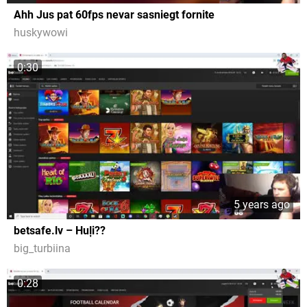
Ahh Jus pat 60fps nevar sasniegt fornite
huskywowi
0:30
5 years ago
betsafe.lv – Huļi??
big_turbiina
0:28