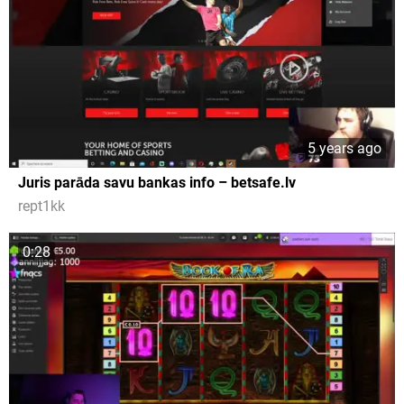
5 years ago
Juris parāda savu bankas info – betsafe.lv
rept1kk
0:28