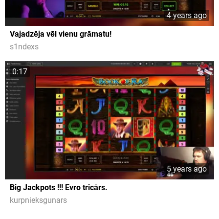
4 years ago
Vajadzēja vēl vienu grāmatu!
s1ndexs
0:17
5 years ago
Big Jackpots !!! Evro tricārs.
kurpnieksgunars