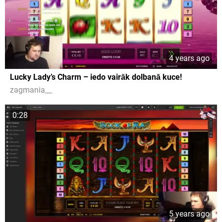
4 years ago
Lucky Lady’s Charm – iedo vairāk dolbanā kuce!
zagmania__
0:28
5 years ago