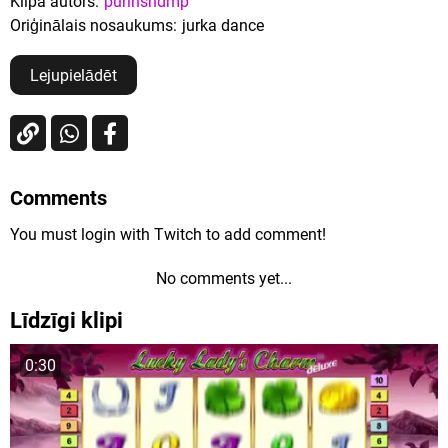
Klipa autors:
purinshdmp
Oriģinālais nosaukums:
jurka dance
Lejupielādēt
Comments
You must login with Twitch to add comment!
No comments yet...
Līdzīgi klipi
0:30