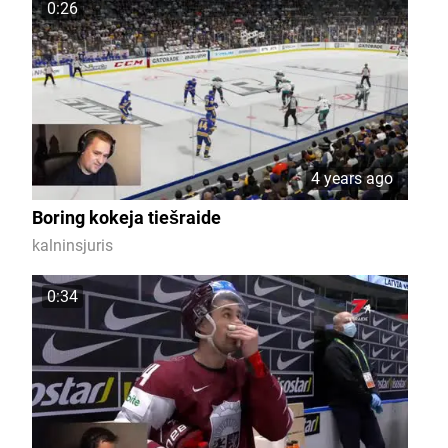
0:26
4 years ago
Boring kokeja tiešraide
kalninsjuris
0:34