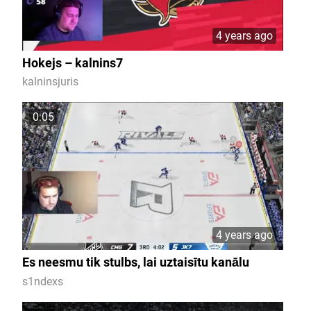
4 years ago
Hokejs – kalnins7
kalninsjuris
0:05
4 years ago
Es neesmu tik stulbs, lai uztaisītu kanālu
s1ndexs