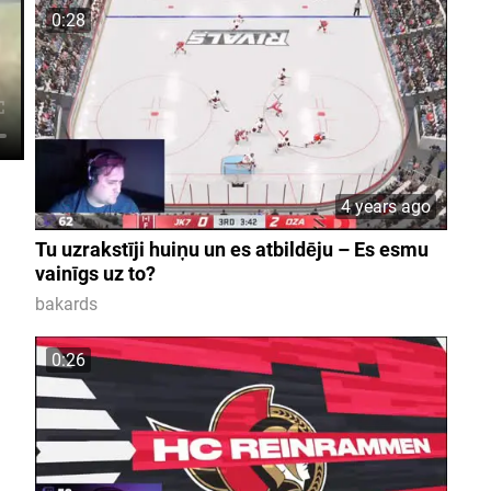
0:28
4 years ago
Tu uzrakstīji huiņu un es atbildēju – Es esmu
vainīgs uz to?
bakards
0:26