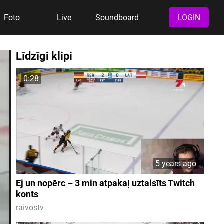
Foto
Live
Soundboard
LOGIN
Līdzīgi klipi
0:28
5 years ago
Ej un nopērc – 3 min atpakaļ uztaisīts Twitch
konts
raivostv