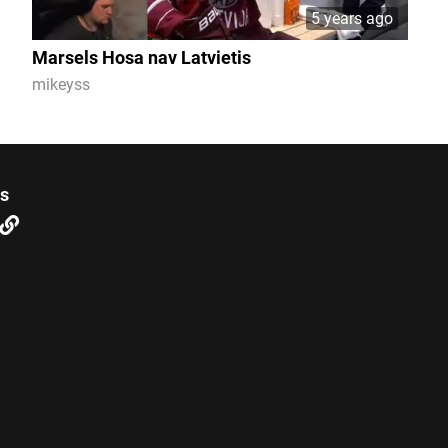
5 years ago
Marsels Hosa nav Latvietis
mikeyss
us