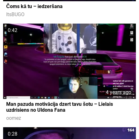
Čoms kā tu – iedzeršana
ItsBUGO
0:42
4 years ago
Man pazuda motivācija dzert tavu šotu – Lielais
uzdrisiens no Uldona Fana
oomez
0:28