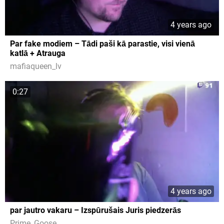
4 years ago
Par fake modiem – Tādi paši kā parastie, visi vienā
katlā + Atrauga
mafiaqueen_lv
0:27
4 years ago
par jautro vakaru – Izspūrušais Juris piedzerās
Prime_Goose