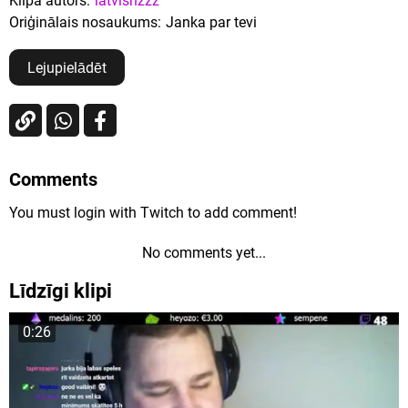
Klipa autors:
latvishzzz
Oriģinālais nosaukums:
Janka par tevi
Lejupielādēt
Comments
You must login with Twitch to add comment!
No comments yet...
Līdzīgi klipi
0:26