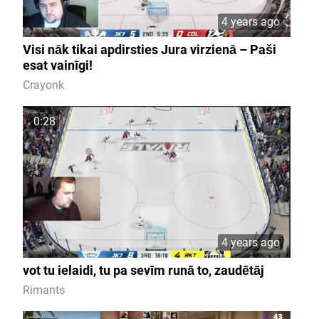
4 years ago
Visi nāk tikai apdirsties Jura virzienā – Paši
esat vainīgi!
Crayonk
0:28
4 years ago
vot tu ielaidi, tu pa sevīm runā to, zaudētāj
Rimants