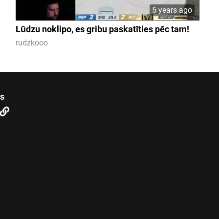
5 years ago
Lūdzu noklipo, es gribu paskatīties pēc tam!
rudzkooo
us