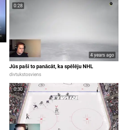
0:28
4 years ago
Jūs paši to panācāt, ka spēlēju NHL
divtukstosviens
0:30