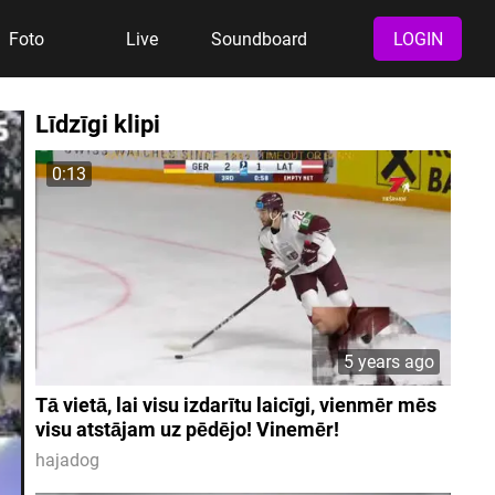
Foto
Live
Soundboard
LOGIN
Līdzīgi klipi
0:13
5 years ago
Tā vietā, lai visu izdarītu laicīgi, vienmēr mēs
visu atstājam uz pēdējo! Vinemēr!
hajadog