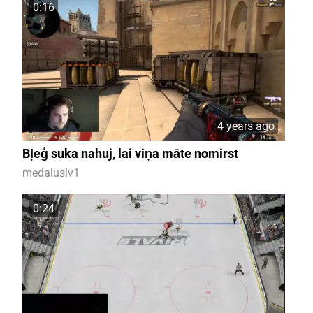
0:16
4 years ago
Bļeģ suka nahuj, lai viņa māte nomirst
medaluslv1
0:24