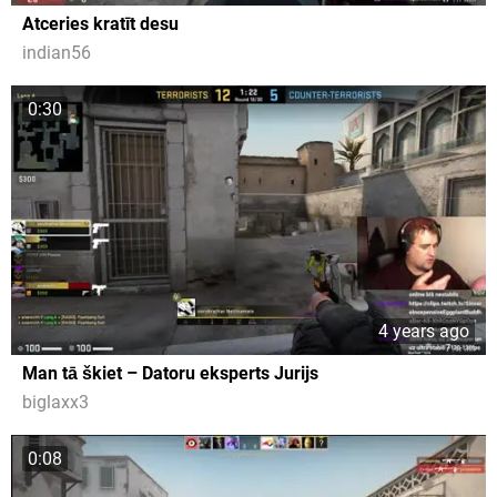
Atceries kratīt desu
indian56
0:30
4 years ago
Man tā škiet – Datoru eksperts Jurijs
biglaxx3
0:08