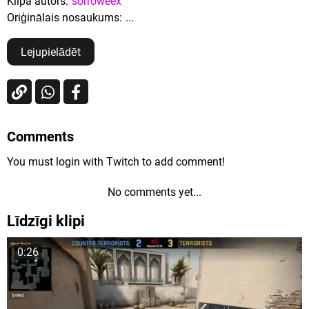
Klipa autors:
sorroweex
Oriģinālais nosaukums:
...
Lejupielādēt
Comments
You must login with Twitch to add comment!
No comments yet...
Līdzīgi klipi
0:26