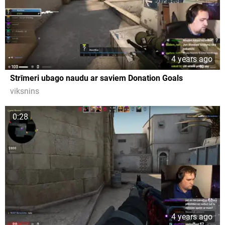
4 years ago
Strīmeri ubago naudu ar saviem Donation Goals
viksnins
0:28
4 years ago