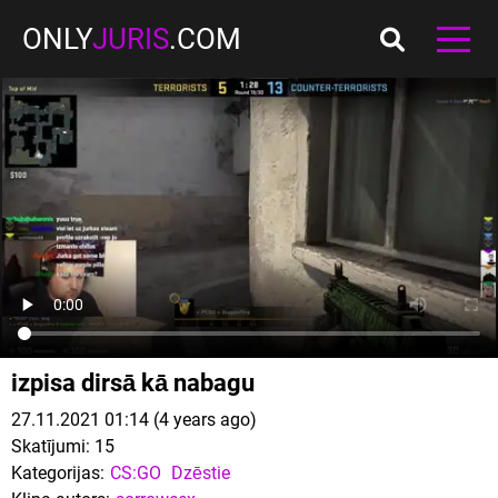
ONLY
JURIS
.COM
izpisa dirsā kā nabagu
27.11.2021 01:14 (4 years ago)
Skatījumi:
15
Kategorijas:
CS:GO
Dzēstie