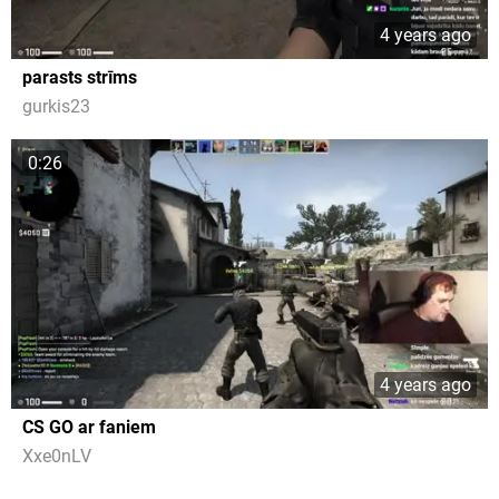
4 years ago
parasts strīms
gurkis23
0:26
4 years ago
CS GO ar faniem
Xxe0nLV