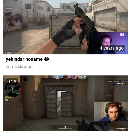
4 years ago
yekindar noname 😂
semo4kaaaa
0:28