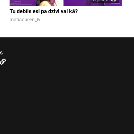
Tu debīls esi pa dzivi vai kā?
mafiaqueen_lv
us