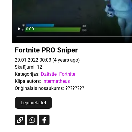
Fortnite PRO Sniper
29.01.2022 00:03 (4 years ago)
Skatījumi:
12
Kategorijas:
Dzēstie
Fortnite
Klipa autors:
intermatheus
Oriģinālais nosaukums:
????????
Lejupielādēt