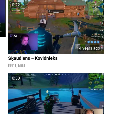
0:22
4 years ago
Šķaudiens – Kovidnieks
kkrisjanis
0:30