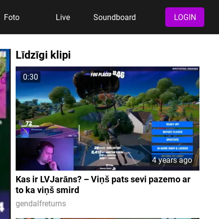
Foto
Live
Soundboard
LOGIN
Līdzīgi klipi
0:30
4 years ago
Kas ir LVJarāns? – Viņš pats sevi pazemo ar
to ka viņš smird
gendalfreturns