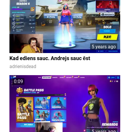
5 years ago
Kad ediens sauc. Andrejs sauc ēst
adrienisdead
0:09
5 years ago