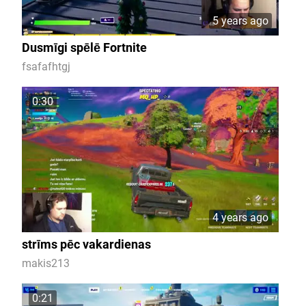
5 years ago
Dusmīgi spēlē Fortnite
fsafafhtgj
0:30
4 years ago
strīms pēc vakardienas
makis213
0:21