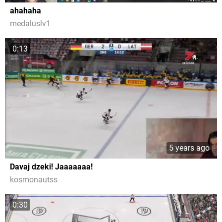
ahahaha
medaluslv1
0:13
5 years ago
Davaj dzeki! Jaaaaaaa!
kosmonautss
0:30