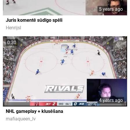
5 years ago
Juris komentē sūdīgo spēli
Henrijsl
0:30
4 years ago
NHL gameplay + klusēšana
mafiaqueen_lv