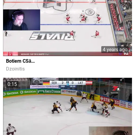
4 years ago
Botiem CSā…
Dzoinitis
0:15