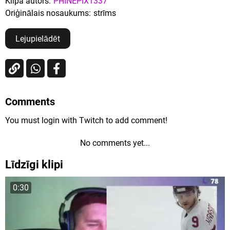
Klipa autors:
PHINEPIX1337
Oriģinālais nosaukums:
strīms
Lejupielādēt
Comments
You must login with Twitch to add comment!
No comments yet...
Līdzīgi klipi
0:30