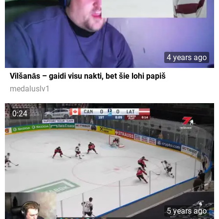
4 years ago
Vilšanās – gaidi visu nakti, bet šie lohi papiš
medaluslv1
0:24
5 years ago