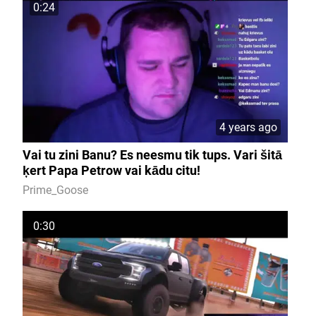
0:24
4 years ago
Vai tu zini Banu? Es neesmu tik tups. Vari šitā
ķert Papa Petrow vai kādu citu!
Prime_Goose
0:30