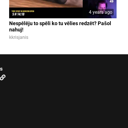
4 years ago
Nespēlēju to spēli ko tu vēlies redzēt? Pašol
nahuj!
kkrisjanis
us