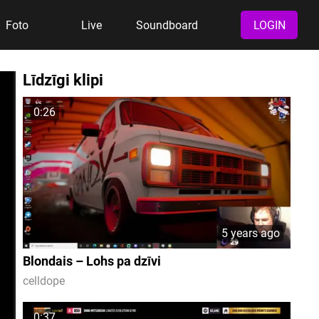
Foto
Live
Soundboard
LOGIN
Līdzīgi klipi
0:26
5 years ago
Blondais – Lohs pa dzīvi
celldope
0:37