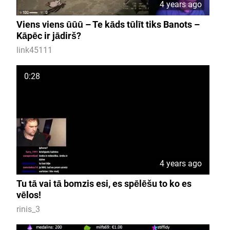
4 years ago
Viens viens ūūū – Te kāds tūlīt tiks Banots –
Kāpēc ir jādirš?
link45111
0:28
4 years ago
Tu tā vai tā bomzis esi, es spēlēšu to ko es
vēlos!
rinis_3