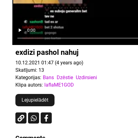
exdizi pashol nahuj
10.12.2021 01:47 (4 years ago)
Skatījumi:
13
Kategorijas:
Bans
Dzēstie
Uzdirsieni
Klipa autors:
laflaME1GOD
Lejupielādēt
Comments