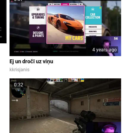
4 years ago
Ej un dročī uz viņu
kkrisjanis
0:32