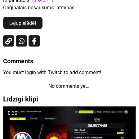
Klipa autors:
link45111
Oriģinālais nosaukums:
atmiņas...
Lejupielādēt
Comments
You must login with Twitch to add comment!
No comments yet...
Līdzīgi klipi
0:30