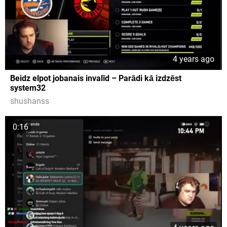
4 years ago
Beidz elpot jobanais invalīd – Parādi kā izdzēst
system32
shushanss
0:16