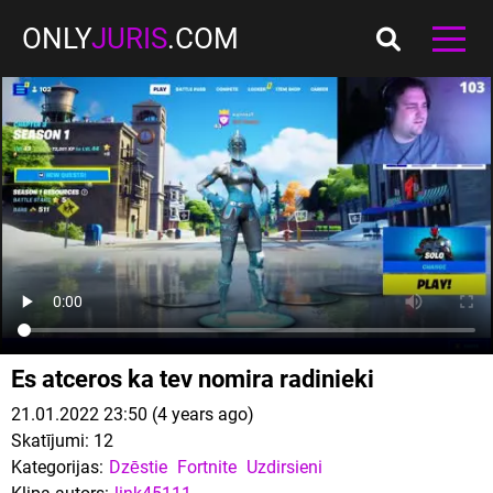
ONLY
JURIS
.COM
Es atceros ka tev nomira radinieki
21.01.2022 23:50 (4 years ago)
Skatījumi:
12
Kategorijas:
Dzēstie
Fortnite
Uzdirsieni