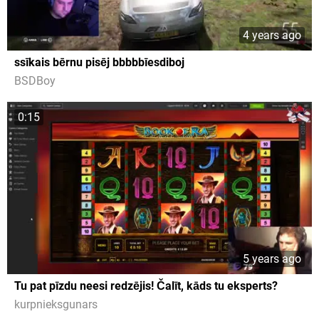
4 years ago
ssīkais bērnu pisēj bbbbbīesdiboj
BSDBoy
0:15
5 years ago
Tu pat pīzdu neesi redzējis! Čalīt, kāds tu eksperts?
kurpnieksgunars