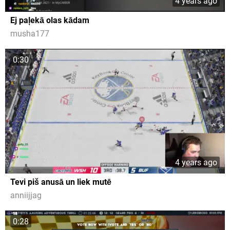
4 years ago
Ej paļekā olas kādam
musha177
0:30
4 years ago
Tevi piš anusā un liek mutē
anniijjag
0:28