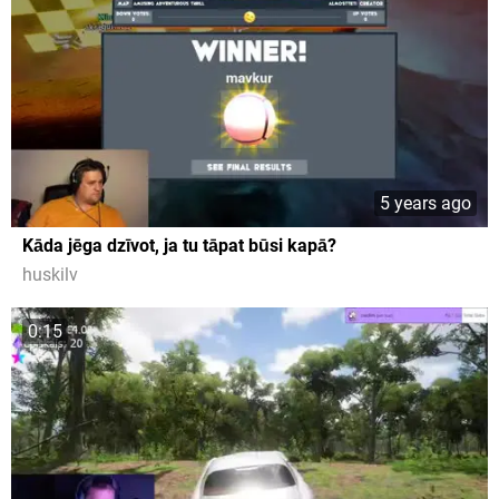
5 years ago
Kāda jēga dzīvot, ja tu tāpat būsi kapā?
huskilv
0:15