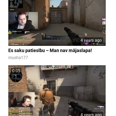
4 years ago
Es saku patiesību – Man nav mājaslapa!
musha177
0:05
4 years ago