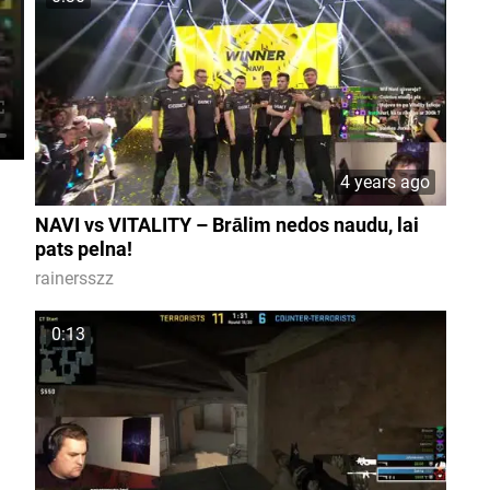
4 years ago
NAVI vs VITALITY – Brālim nedos naudu, lai
pats pelna!
rainersszz
0:13