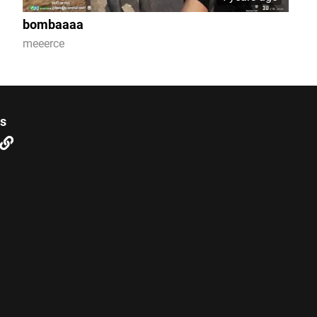
bombaaaa
meeerce
us