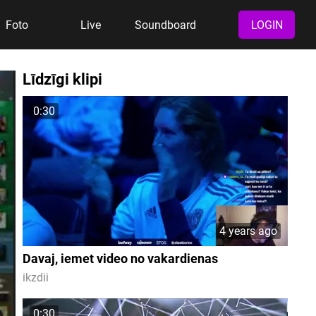
Foto
Live
Soundboard
LOGIN
Līdzīgi klipi
0:30
4 years ago
Davaj, iemet video no vakardienas
ikzdii
0:30