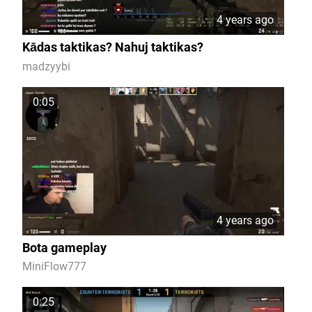
4 years ago
Kādas taktikas? Nahuj taktikas?
madzyybi
0:05
4 years ago
Bota gameplay
MiniFlow777
0:25