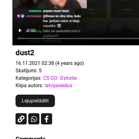
dust2
16.11.2021 02:38 (4 years ago)
Skatījumi:
5
Kategorijas:
CS:GO
Dzēstie
Klipa autors:
latvijasledus
Lejupielādēt
Comments