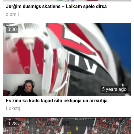
Jurģim dusmīgs skatiens – Laikam spēle dirsā
ziomii
0:30
5 years ago
Es zinu ka kāds tagad šito ieklipoja un aizsūtīja
Lokstij
0:28