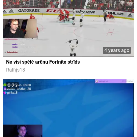
4 years ago
Ne visi spēlē arēnu Fortnite strīds
Ralfijs18
0:26