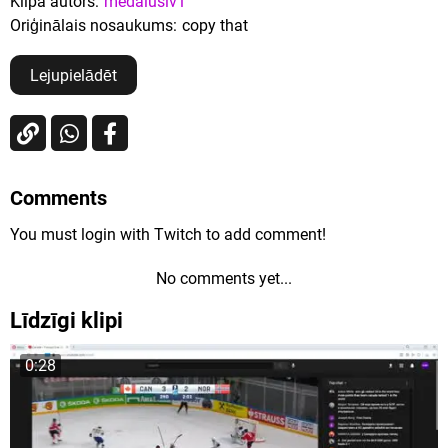
Klipa autors:
medaluslv1
Oriģinālais nosaukums:
copy that
Lejupielādēt
Comments
You must login with Twitch to add comment!
No comments yet...
Līdzīgi klipi
0:28