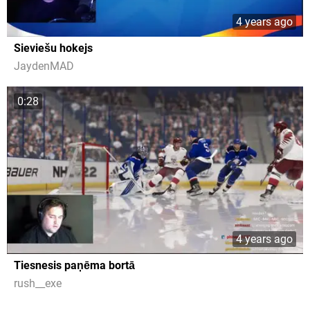
4 years ago
Sieviešu hokejs
JaydenMAD
0:28
4 years ago
Tiesnesis paņēma bortā
rush__exe