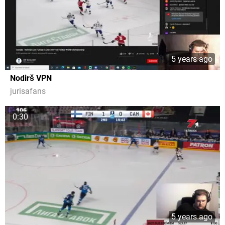
5 years ago
Nodirš VPN
jurisafans
0:30
5 years ago