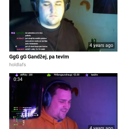
4 years ago
GgG gG Gandžej, pa tevīm
holdlafs
0:34
4 years ago