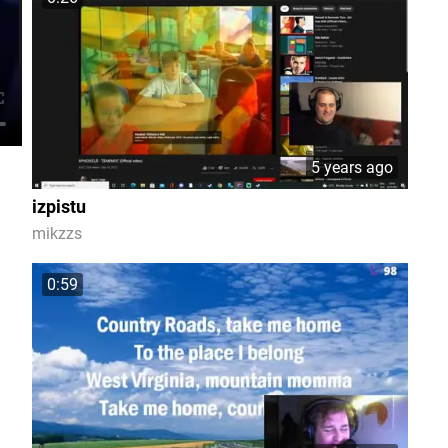
5 years ago
izpistu
mikzzs
0:59