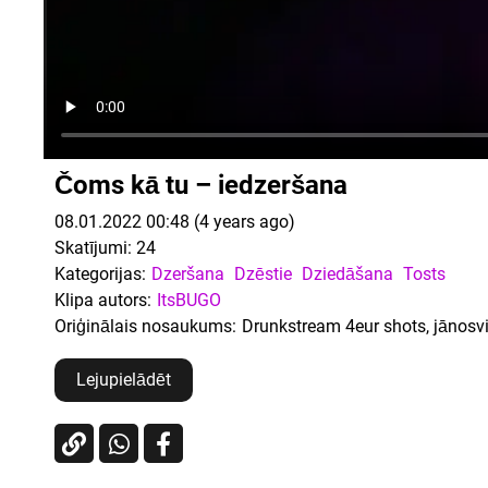
Čoms kā tu – iedzeršana
08.01.2022 00:48 (4 years ago)
Skatījumi:
24
Kategorijas:
Dzeršana
Dzēstie
Dziedāšana
Tosts
Klipa autors:
ItsBUGO
Oriģinālais nosaukums:
Drunkstream 4eur shots, jānosvi
Lejupielādēt