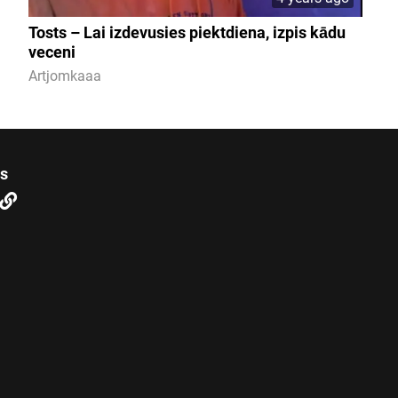
Tosts – Lai izdevusies piektdiena, izpis kādu
veceni
Artjomkaaa
us