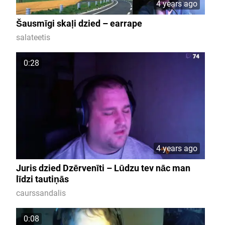
4 years ago
Šausmīgi skaļi dzied – earrape
salateetis
0:28
4 years ago
Juris dzied Dzērvenīti – Lūdzu tev nāc man
līdzi tautiņās
caurssandalis
0:08