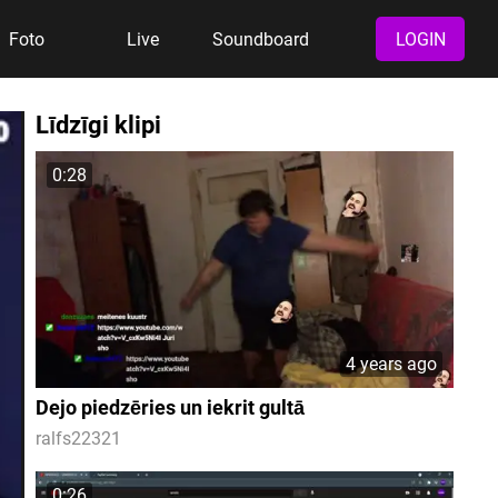
Foto
Live
Soundboard
LOGIN
Līdzīgi klipi
0:28
4 years ago
Dejo piedzēries un iekrit gultā
ralfs22321
0:26