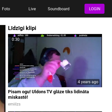
Foto
Live
Soundboard
LOGIN
Līdzīgi klipi
0:30
4 years ago
Pisam ogu! Uldons TV glāze tiks lidināta
miskastē!
emiilzs