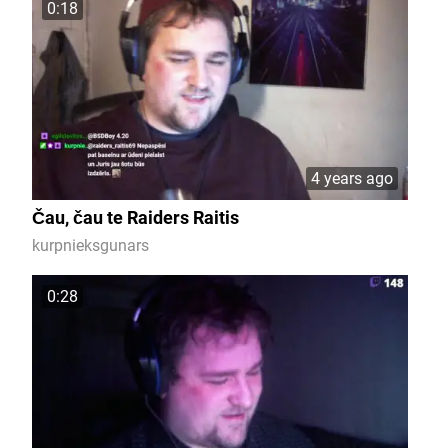
0:18
4 years ago
Čau, čau te Raiders Raitis
kurpnieksgunars
0:28