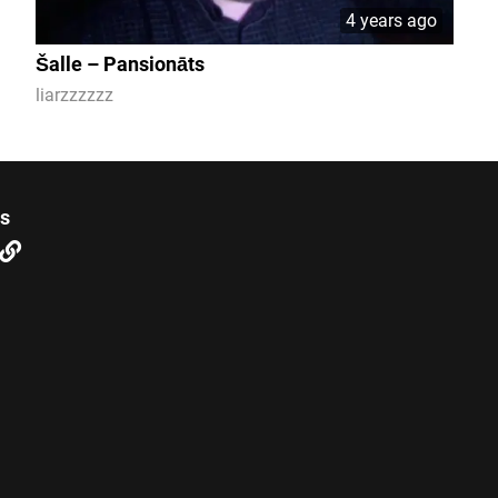
4 years ago
Šalle – Pansionāts
liarzzzzzz
us