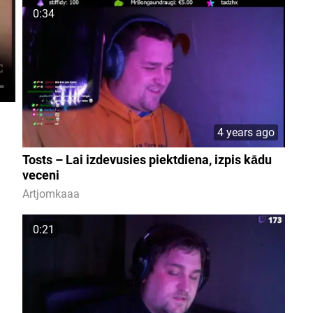
0:34
4 years ago
Tosts – Lai izdevusies piektdiena, izpis kādu
veceni
Artjomkaaa
0:21