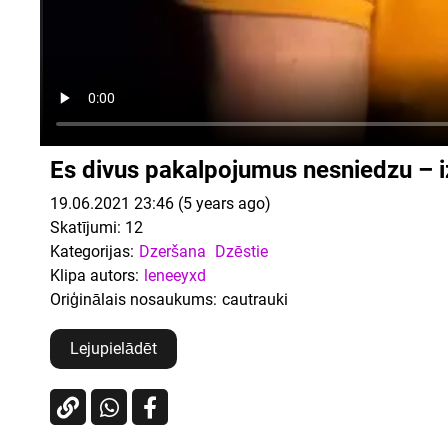
Es divus pakalpojumus nesniedzu – i
19.06.2021 23:46 (5 years ago)
Skatījumi:
12
Kategorijas:
Dzeršana
Dzēstie
Klipa autors:
leneeyxd
Oriģinālais nosaukums:
cautrauki
Lejupielādēt