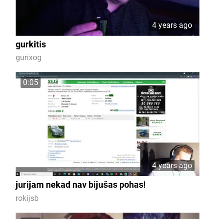
4 years ago
gurkitis
gurixog
0:05
4 years ago
jurijam nekad nav bijušas pohas!
rokijsb