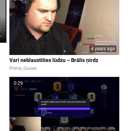
4 years ago
Vari neblaustities lūdzu – Brālis ņirdz
Prime_Goose
0:29