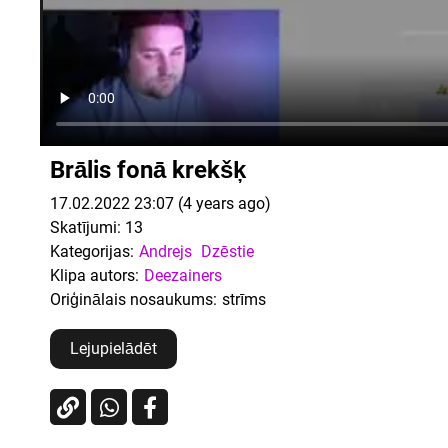
Brālis fonā krekšķ
17.02.2022 23:07 (4 years ago)
Skatījumi:
13
Kategorijas:
Andrejs
Dzēstie
Klipa autors:
Deezainers
Oriģinālais nosaukums:
strīms
Lejupielādēt