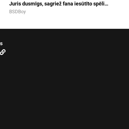
Juris dusmīgs, sagriež fana iesūtīto spēli…
BSDBoy
us