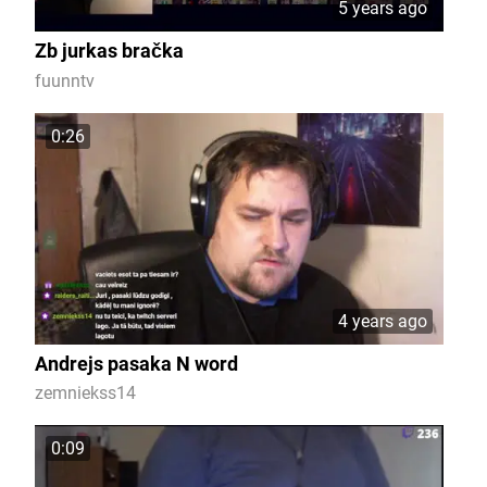
5 years ago
Zb jurkas bračka
fuunntv
0:26
4 years ago
Andrejs pasaka N word
zemniekss14
0:09