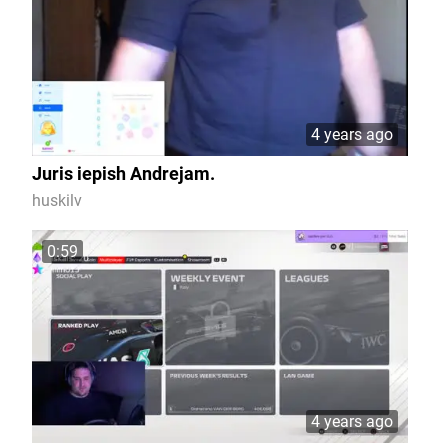
4 years ago
Juris iepish Andrejam.
huskilv
0:59
4 years ago