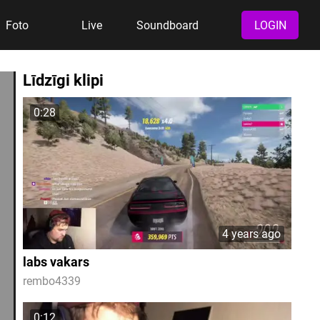
Foto
Live
Soundboard
LOGIN
Līdzīgi klipi
0:28
4 years ago
labs vakars
rembo4339
0:12