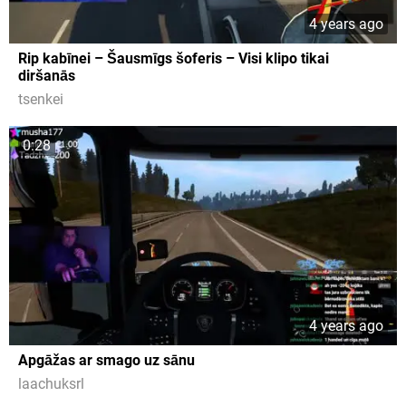
4 years ago
Rip kabīnei – Šausmīgs šoferis – Visi klipo tikai
diršanās
tsenkei
0:28
4 years ago
Apgāžas ar smago uz sānu
laachuksrl