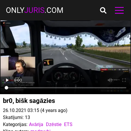
ONLY
JURIS
.COM
br0, bišk sagāzies
26.10.2021 03:15 (4 years ago)
Skatījumi:
13
Kategorijas:
Avārija
Dzēstie
ETS