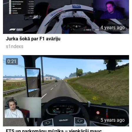
4 years ago
Jurka šokā par F1 avāriju
s1ndexs
0:21
5 years ago
ETS un narkomānu mūzika – vienkārši mauc