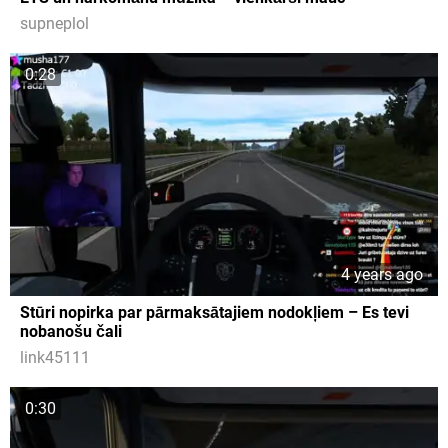
supneplol
0:28
4 years ago
Stūri nopirka par pārmaksātajiem nodokļiem – Es tevi
nobanošu čali
link45111
0:30