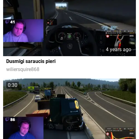
4 years ago
Dusmīgi saraucis pieri
wiliersquire868
0:30