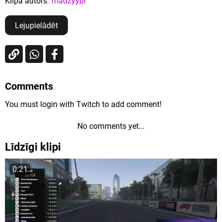
Klipa autors:
madzyybi
Lejupielādēt
Comments
You must login with Twitch to add comment!
No comments yet...
Līdzīgi klipi
0:21