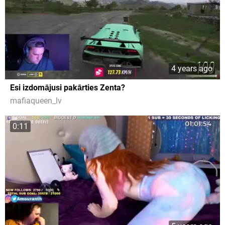
4 years ago
Esi izdomājusi pakārties Zenta?
mafiaqueen_lv
0:11