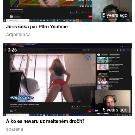
5 years ago
Juris šokā par P0rn Youtubē
Artjomkaaa
0:26
5 years ago
A ko es nevaru uz meitenēm dročīt?
soarena