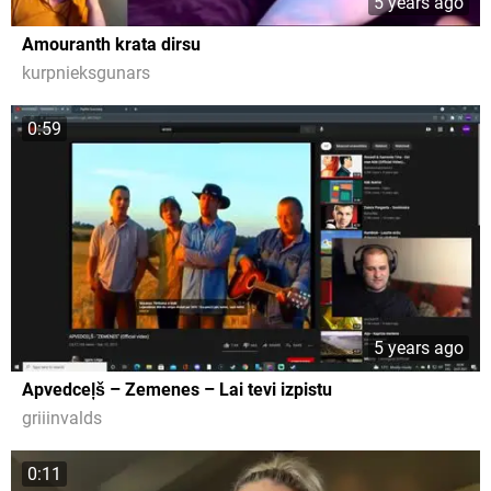
5 years ago
Amouranth krata dirsu
kurpnieksgunars
0:59
5 years ago
Apvedceļš – Zemenes – Lai tevi izpistu
griiinvalds
0:11