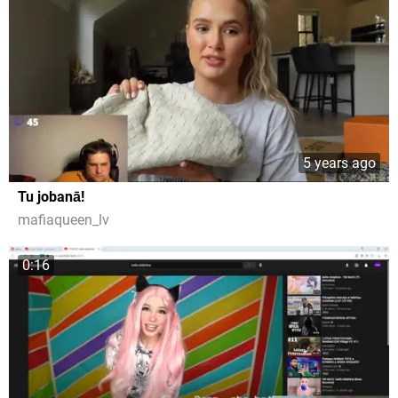
5 years ago
Tu jobanā!
mafiaqueen_lv
0:16