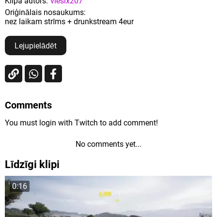
Klipa autors:
viesix207
Oriģinālais nosaukums:
nez laikam strīms + drunkstream 4eur
Lejupielādēt
Comments
You must login with Twitch to add comment!
No comments yet...
Līdzīgi klipi
0:16